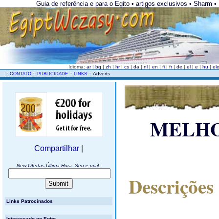
Guia de referência e para o Egito • artigos exclusivos • Sharm •
Idioma:
ar
|
bg
|
zh
|
hr
|
cs
|
da
|
nl
|
en
|
fi
|
fr
|
de
|
el
|
e
|
hu
|
el
..
::
::
::
::
Adverts
CONTATO
PUBLICIDADE
LINKS
MELHOR
Compartilhar
|
New Ofertas Última Hora. Seu e-mail:
Descrições
Links Patrocinados
Interessado no Egito