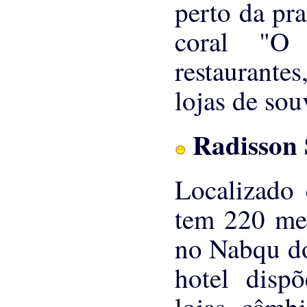
perto da pr
coral "O 
restaurantes
lojas de sou
Radisson
Localizado
tem 220 met
no Nabqu do
hotel disp
lojas, câmb