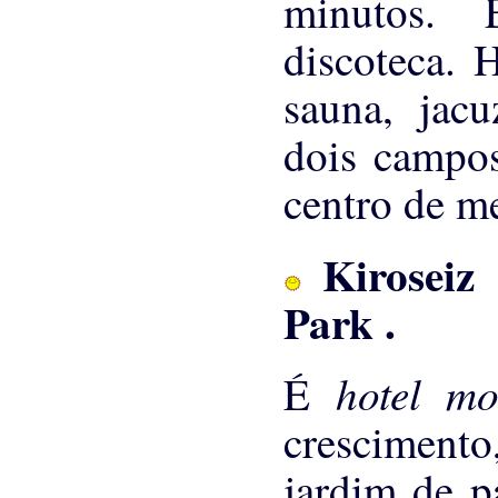
minutos. 
discoteca. 
sauna, jacu
dois campos
centro de me
Kiroseiz
Park
.
hotel m
É
cresciment
jardim de p