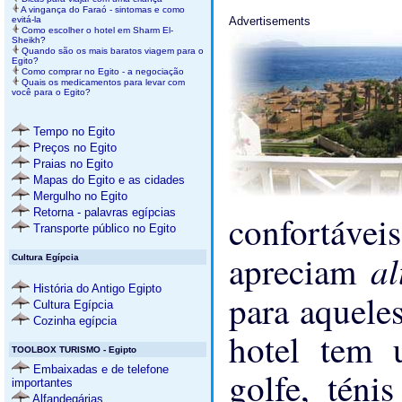
A vingança do Faraó - sintomas e como
Advertisements
evitá-la
Como escolher o hotel em Sharm El-
Sheikh?
Quando são os mais baratos viagem para o
Egito?
Como comprar no Egito - a negociação
Quais os medicamentos para levar com
você para o Egito?
Tempo no Egito
Preços no Egito
Praias no Egito
Mapas do Egito e as cidades
Mergulho no Egito
Retorna - palavras egípcias
confortávei
Transporte público no Egito
a
apreciam
Cultura Egípcia
História do Antigo Egipto
para aquele
Cultura Egípcia
Cozinha egípcia
hotel tem 
TOOLBOX TURISMO - Egipto
Embaixadas e de telefone
golfe, téni
importantes
Alfandegárias