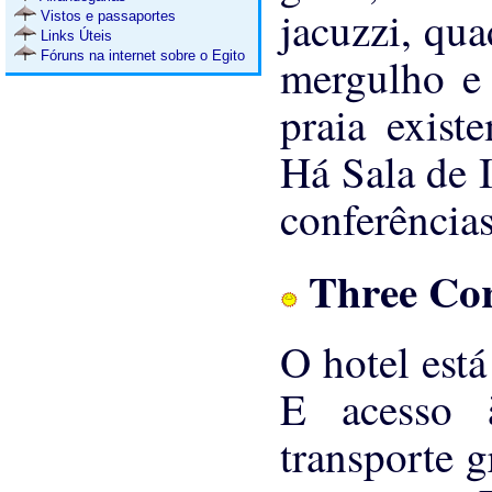
jacuzzi, qua
Vistos e passaportes
Links Úteis
Fóruns na internet sobre o Egito
mergulho e 
praia existe
Há Sala de I
conferências
Three Cor
O hotel est
E acesso 
transporte 