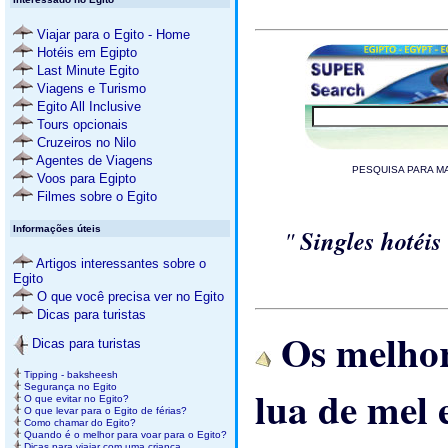
Viajar para o Egito - Home
Hotéis em Egipto
Last Minute Egito
Viagens e Turismo
Egito All Inclusive
Tours opcionais
Cruzeiros no Nilo
Agentes de Viagens
PESQUISA PARA MAI
Voos para Egipto
Filmes sobre o Egito
Informações úteis
"
Singles hotéi
Artigos interessantes sobre o
Egito
O que você precisa ver no Egito
Dicas para turistas
Os melhore
Dicas para turistas
Tipping - baksheesh
lua de mel 
Segurança no Egito
O que evitar no Egito?
O que levar para o Egito de férias?
Como chamar do Egito?
Quando é o melhor para voar para o Egito?
Dicas para viajar com uma criança