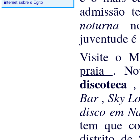
internet sobre o Egito
admissão 
noturna
n
juventude é 
Visite o M
praia
. No
discoteca
,
Bar
Sky L
,
disco em N
tem que co
distrito d