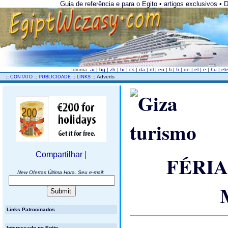
Guia de referência e para o Egito • artigos exclusivos • 
Idioma:
ar
|
bg
|
zh
|
hr
|
cs
|
da
|
nl
|
en
|
fi
|
fr
|
de
|
el
|
e
|
hu
|
el
..
::
::
::
::
Adverts
CONTATO
PUBLICIDADE
LINKS
Compartilhar
|
FÉRIA
New Ofertas Última Hora. Seu e-mail:
Links Patrocinados
Interessado no Egito