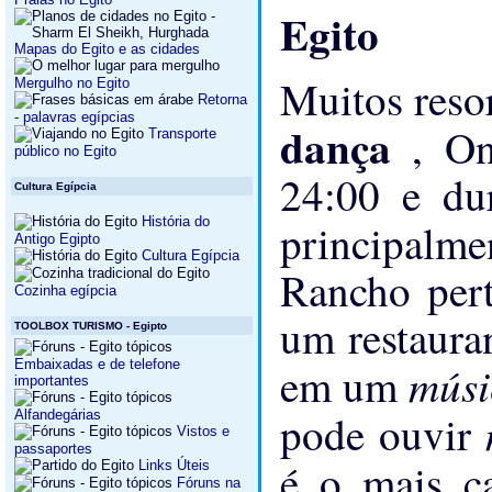
Egito
Mapas do Egito e as cidades
Muitos reso
Mergulho no Egito
Retorna
- palavras egípcias
dança
, On
Transporte
público no Egito
24:00 e du
Cultura Egípcia
História do
principalm
Antigo Egipto
Cultura Egípcia
Rancho pert
Cozinha egípcia
um restauran
TOOLBOX TURISMO - Egipto
Embaixadas e de telefone
músi
em um
importantes
pode ouvir
Alfandegárias
Vistos e
passaportes
é o mais 
Links Úteis
Fóruns na