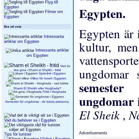
Flyg till
Egypten
Filmer om
Egypten
Bra att veta
Egypten är 
Intressanta
kultur, men
artiklar om Egypten
Intressanta artiklar
vattensport
om Egypten
Vad du
ungdomar 
ska göra i Sharm el Sheikh - fritid
Sjukvård i Egypten
Villkor för hotell i Egypten
semeste
Sharm El Sheikh eller Hurghada?
Fritid i Hurghada
ungdomar 
Semester för ungdomar - de bästa platserna
El Sheik
N
,
Vad du behöver se i Egypten
Advertisements
Tips för turister
Vädret i Egypten