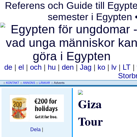
Referens och Guide till Egypten
semester i Egypten •
de
|
el
|
och
|
hu
|
den
|
Jag
|
ko
|
lv
|
LT
|
Storb
..
::
::
::
::
Adverts
KONTAKT
ANNONS
LÄNKAR
Dela
|