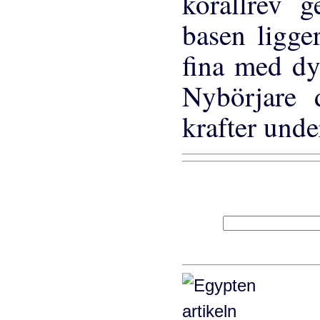
korallrev 
basen ligge
fina med dy
Nybörjare 
krafter unde