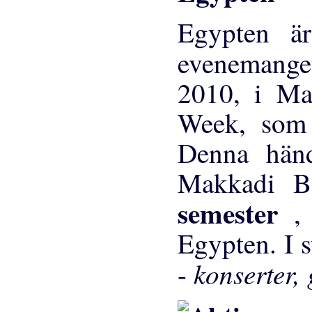
Egypten är
evenemang
2010, i Ma
Week, som 
Denna hän
Makkadi Ba
semester
,
Egypten. I s
konserter, 
-