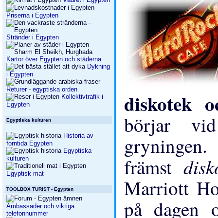
Priserna i Egypten
Stränder i Egypten
Kartor över Egypten och städerna
Dykning
i Egypten
Returer - egyptiska orden
diskotek 
Kollektivtrafik i
Egypten
börjar vi
Egyptiska kulturen
Historia av
gryningen.
forntida Egypten
Egyptiska
dis
främst
kulturen
Egyptisk mat
Marriott Ho
TOOLBOX TURIST - Egypten
på dagen o
Ambassader och viktiga
telefonnummer