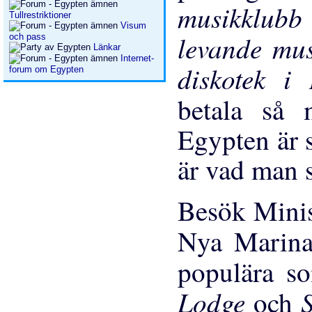
musikklub
Tullrestriktioner
Visum
levande mu
och pass
Länkar
Internet-
diskotek 
forum om Egypten
betala så
Egypten är 
är vad man 
Besök Mini
Nya Marina
populära 
Lodge
och