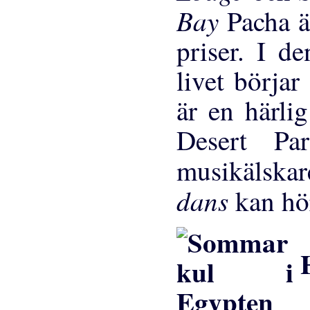
Bay
Pacha ä
priser. I d
livet börjar
är en härlig
Desert Pa
musikälska
dans
kan h
H