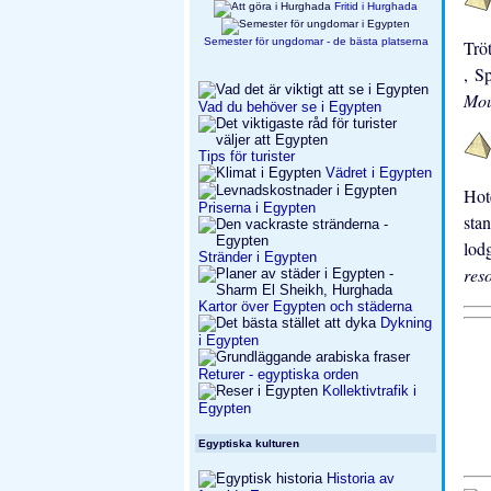
Fritid i Hurghada
Semester för ungdomar - de bästa platserna
Trö
, S
Mou
Vad du behöver se i Egypten
Tips för turister
Vädret i Egypten
Hot
Priserna i Egypten
sta
lod
Stränder i Egypten
res
Kartor över Egypten och städerna
Dykning
i Egypten
Returer - egyptiska orden
Kollektivtrafik i
Egypten
Egyptiska kulturen
Historia av