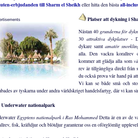
uten-erbjudanden till Sharm el Sheikh
all-inclu
eller hitta den bästa
Platser att dykning i S
ertisements
Nästan 40
grunderna för dyk
30
attraktiva dykplatser
- D
dykare samt
amatör snorkli
alla. Den vackra korallrev 
kommer att glädja alla som
vä
rev är tillgängliga direkt från
du också prova vår hand på att
Vi kan se både små och sto
bades av tyskarna under andra världskriget handelsfartyg, där vi kan si
Underwater nationalpark
erwater
Egyptens nationalpark i Ras Mohammed
Detta är en av de v
llrev, fisk, kräftdjur och blötdjur garanterar oss en oförglömlig upplevel