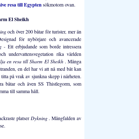
sive resa till Egypten
sökmotorn ovan.
harm El Sheikh
ning
och över 200 båtar för turister, mer än
esignad för nybörjare och avancerade
ng
- Ett erbjudande som borde intressera
och undervattensvegetation rika världen
lja en resa till Sharm El Sheikh
. Många
 stranden, en del har vi att nå med båt kan
 titta på vrak av sjunkna skepp i närheten.
ra båtar och även SS Thistlegorm, som
mma till samma håll.
ackraste platser
Dykning
. Mångfalden av
se.