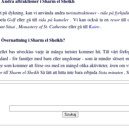
Andra attraktioner i Sharm el Sheikh
tt på dykning, kan vi använda andra
turistattraktioner
-
rida på fyrhjul
pela
Golf
eller gå till
rida på kameler
. Vi kan också ta en
resor
till
nt Sinai
,
Monastery of St. Catherine
eller gå till
Kairo
.
Övernattning i Sharm el Sheikh?
ellet bas utvecklas varje år många turister kommer hit. Till vårt för
ndard - för familjer med barn eller ungdomar - som är mindre slöseri 
ge som kommer att förse oss med en mängd olika aktiviteter, även om vi 
or till Sharm el-Sheikh
Så lätt att hitta inte bara erbjuda
Sista minuten
, 