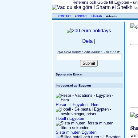
Referens och Guide till Egypten • un
Sp
..
::
::
::
::
Adverts
KONTAKT
ANNONS
LÄNKAR
Dela
|
Nya Sista minuten-erbjudanden. Din e-post:
Sponsrade länkar
Intresserad av Egypten
Resor till Egypten - Hem
Hotell i Egypten
Sh
Sista minuten Egypten
win