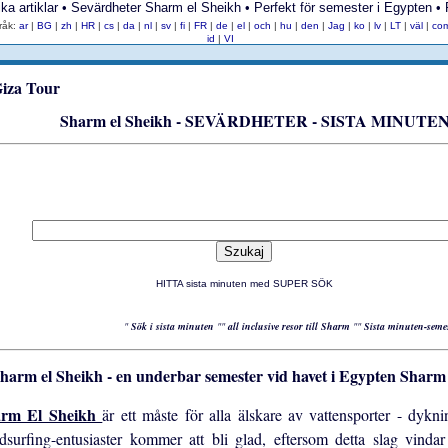
ika artiklar • Sevärdheter Sharm el Sheikh • Perfekt för semester i Egypten • 
råk:
ar
|
BG
|
zh
|
HR
|
cs
|
da
|
nl
|
sv
|
fi
|
FR
|
de
|
el
|
och
|
hu
|
den
|
Jag
|
ko
|
lv
|
LT
|
väl
|
co
id
|
VI
Sharm el Sheikh - SEVÄRDHETER - SISTA MINUTE
HITTA sista minuten med SUPER SÖK
"
Sök i sista minuten
""
all inclusive resor till Sharm
""
Sista minuten-semes
Sharm e
arm El Sheikh
är ett måste för alla älskare av vattensporter - dyk
dsurfing-entusiaster kommer att bli glad, eftersom detta slag vind