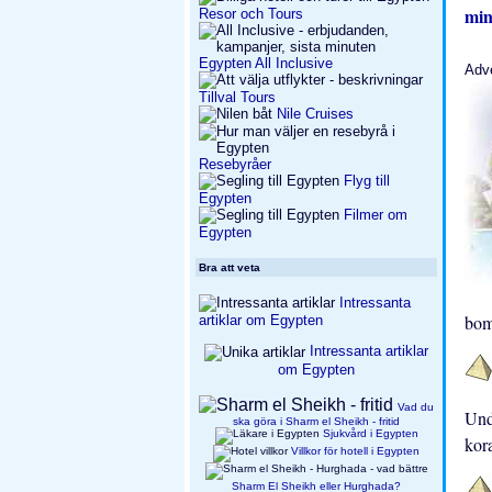
min
Resor och Tours
Egypten All Inclusive
Adv
Tillval Tours
Nile Cruises
Resebyråer
Flyg till
Egypten
Filmer om
Egypten
Bra att veta
Intressanta
bom
artiklar om Egypten
Intressanta artiklar
om Egypten
Vad du
Und
ska göra i Sharm el Sheikh - fritid
Sjukvård i Egypten
kora
Villkor för hotell i Egypten
Sharm El Sheikh eller Hurghada?