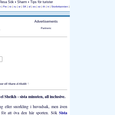
Resa Sök • Sharm • Tips för turister
m
|
Fre
|
ro
|
ru
|
sr
|
SK
|
sl
|
es
|
sv
|
th
|
tr
|
Storbritannien
|
Advertisements
Partners:
N
ter till Sharm el-Sheikh
".
l Sheikh - sista minuten, all inclusive.
ning eller snorkling i huvudsak, men även
Sista
ar för att öva den här sporten. Sök