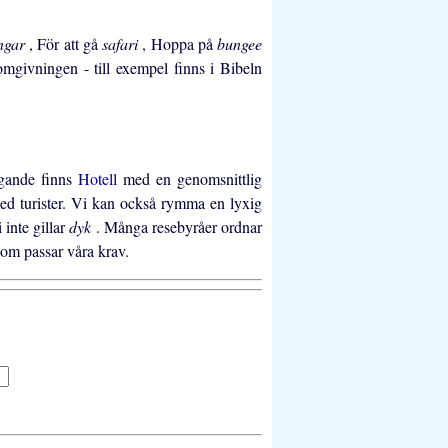
ingar
, För att gå
safari
, Hoppa på
bungee
 omgivningen - till exempel finns i Bibeln
fogande finns
Hotell
med en genomsnittlig
med turister. Vi kan också rymma en lyxig
inte gillar
dyk
. Många resebyråer ordnar
Som passar våra krav.