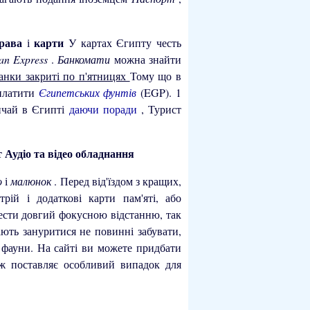
права
карти
і
У картах Єгипту честь
an Express
.
Банкомати
можна знайти
анки закриті по п'ятницях
Тому що в
платити
Єгипетських фунтів
(EGP). 1
вичай в Єгипті
даючи поради
, Турист
Аудіо та відео обладнання
о
і
малюнок
. Перед від'їздом з кращих,
рій і додаткові карти пам'яті, або
вести довгий фокусною відстанню, так
ають зануритися не повинні забувати,
 фауни. На сайті ви можете придбати
ож поставляє особливий випадок для