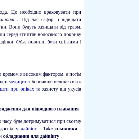
ода. Це необхідно враховувати при
 сандалі
. Під час сафарі і відвідати
ки. Вони будуть захищати від травм.
иції серед єгиптян волосяного покриву
ведінки.
Одяг
повинні бути світлими і
ло кремом з високим фактором, а потім
ідні
медицина
Бо інакше велике свято
ошти при опіках
та захисту від укусів
ядження для підводного плавання
 часу буде дотримуватися при своєму
плавники
 досвід у
дайвінг
, Take
-
обладнання для дайвінгу
ти
.