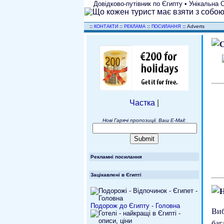
Довідково-путівник по Єгипту • Унікальна С
..
::
::
::
::
Adverts
КОНТАКТИ
РЕКЛАМА
ПОСИЛАННЯ
Частка
|
Нові Гарячі пропозиції. Ваш E-Mail:
Рекламні посилання
Зацікавлені в Єгипті
Подорож до Єгипту - Головна
Ви
баг