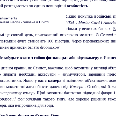
особистість
й розглядається як єдино повноцінні
.
водійські 
Якщо покупка
ertisements
VISA
,
Master Card
і
Americ
тільки у великих банках.
Б
амі це святий день, присвячений виключно молитві.
В Єгипті
петський фунт становить 100 піастрів. Через переважаючих з
инен принести багато drobniaków.
 дивної країни, як Єгипет, важливо, щоб захопити у вигляді
віде
 зібрати необхідні аксесуари - акумулятори, зарядний прист
камера
опластинки. Якщо у вас є
зі змінними об'єктивами, до
ви можете знімати об'єкти далеко від
Камера
. Особи, які баж
онепроникну камеру
Щоб захопити багатство підводної флори і
норазовий фотоапарат
такого типу, але хороше рішення так
ери, яка непроникна для води.
Одяг