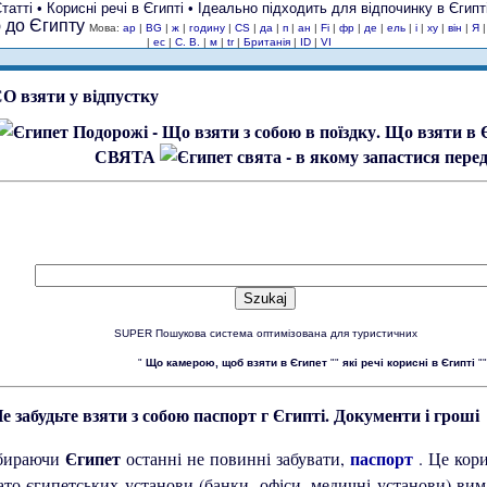
татті • Корисні речі в Єгипті • Ідеально підходить для відпочинку в Єгип
Мова:
ар
|
BG
|
ж
|
годину
|
CS
|
да
|
п
|
ан
|
Fi
|
фр
|
де
|
ель
|
і
|
ху
|
він
|
Я
|
ес
|
С. В.
|
м
|
tr
|
Британія
|
ID
|
VI
Що взяти в 
СВЯТА
SUPER Пошукова система оптимізована для туристичних
"
Що камерою, щоб взяти в Єгипет
""
які речі корисні в Єгипті
"
Документи і гроші
Єгипет
паспорт
бираючи
останні не повинні забувати,
. Це кор
ато єгипетських установи (банки, офіси, медичні установи) в