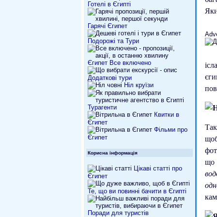
Готелі в Єгипті
Яки
Гарячі Єгипет
Adv
Подорожі та Тури
Єгипет Все включено
ісл
єги
Додаткові тури
Ніл круїзи
пов
Турагенти
Квитки в
Єгипет
Так
Фільми про
щоб
Єгипет
фот
Корисна інформація
що 
Цікаві статті про
вод
Єгипет
од
Те, що ви повинні бачити в Єгипті
кам
Поради для туристів