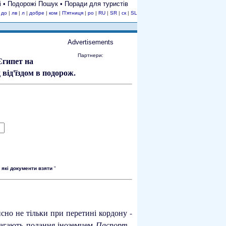
ті • Подорожі Пошук • Поради для туристів
|
до
|
лв
|
л
|
добре
|
ком
|
П'ятниця
|
ро
|
RU
|
SR
|
ск
|
SL
Advertisements
Партнери:
Єгипет на
"
які документи взяти
"
исно не тільки при перетині кордону -
имагають подання іноземцем
Паспорт
,