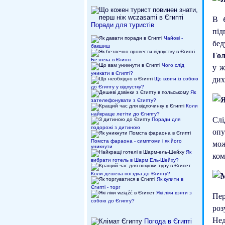
В
Поради для туристів
під
Чайові -
бед
бакшиш
Го
Безпека в Єгипті
у ж
Чого слід
уникати в Єгипті?
дих
Що взяти із собою
до Єгипту у відпустку?
Як
зателефонувати з Єгипту?
Коли
найкраще летіти до Єгипту?
Слі
Поради для
подорожі з дитиною
опу
Помста фараона - симптоми і як його
мож
уникнути
Як
ком
вибрати готель в Шарм Ель-Шейху?
Коли дешева поїздка до Єгипту?
Як купити в
Єгипті - торг
Які ліки взяти з
Пер
собою до Єгипту?
ро
Нед
Погода в Єгипті