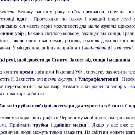
Єгипет
Велику частину року стоїть прекрасна, сонячна пог
одяг
готовці
. Прогулянки по пляжу і кращий старт
легкі
уїнських сіл мають гарні можливості для
міцне взуття
щиколот
ловний убір
, Бажано світлого кольору, захищає від сонця. Трад
інок - якщо один з вас немає, розглядається як дама легкої по
аюча. У місцях поклоніння неприйнятні
міні-спідниці
і
голі плечі
.
Захист від сонця і медицина
креми
д купити
з різними faktorami УФ і спочатку захистити ті
Ультрафіолетовий
стіть її. Захистіть очі
темні окуляри
з
. Необх
е перетворитися на кошмар. Візьміть ліки
діареї та запорів
,
к
ах, пластирі та бинти.
Спор
еглянути коралових рифів в Червоному морі протягом тривалого
трубка
дайвінг маски
зумі. Приймати
і
. Якщо у вас вже є
освідчені люди можуть тільки заважати. На сайті ви можете взя