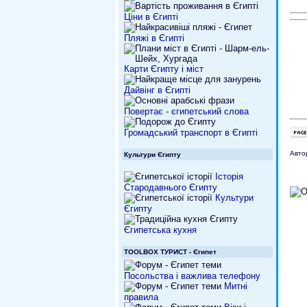
Ціни в Єгипті
Пляжі в Єгипті
Карти Єгипту і міст
Дайвінг в Єгипті
Повертає - єгипетський слова
Громадський транспорт в Єгипті
Авто
Культури Єгипту
Історія
Стародавнього Єгипту
Культури
Єгипту
Єгипетська кухня
TOOLBOX ТУРИСТ - Єгипет
Посольства і важлива телефону
Митні
правила