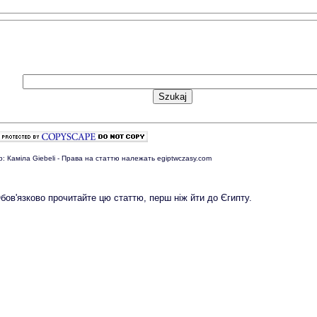
р: Каміла Giebeli - Права на статтю належать egiptwczasy.com