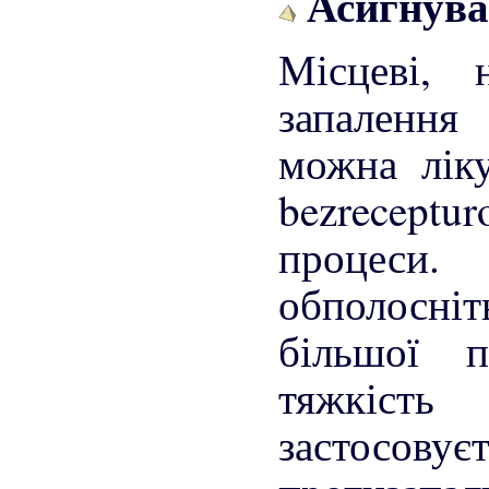
Асигнува
Місцеві, 
запалення
можна лік
bezrecept
процеси
обполосніт
більшої 
тяжкіст
застосову