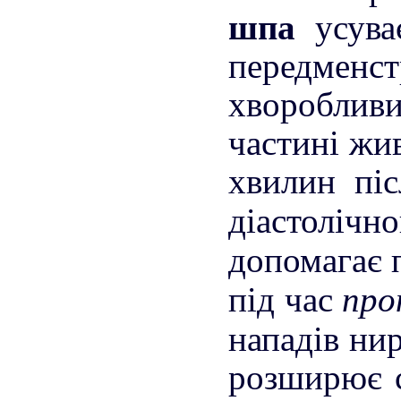
шпа
усува
передме
хворобливи
частині жив
хвилин піс
діастолічно
допомагає
про
під час
нападів ни
розширює с