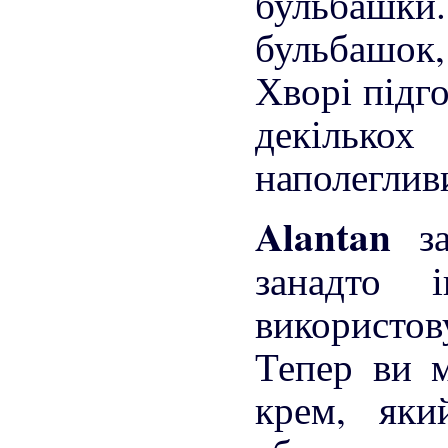
бульбашки
бульбашок,
Хворі підго
декілько
наполеглив
Alantan
з
занадто 
використо
Тепер ви 
крем, яки