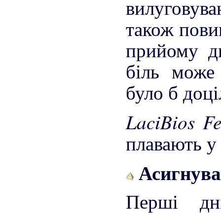
вилуговув
також повин
прийому д
біль може
було б доці
LaciBios F
плавають у 
Асигнуван
Перші дн