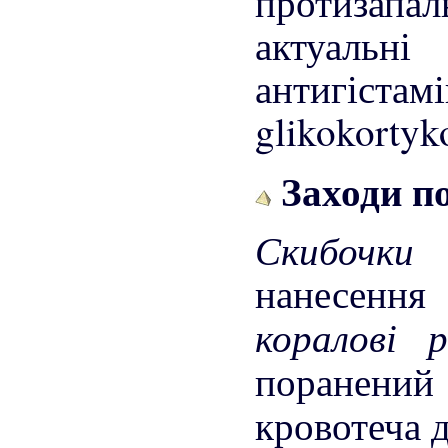
протизапа
актуальн
антигіст
glikokortyk
Заходи п
Скибочки
нанесення
коралові
поранени
кровотеча д