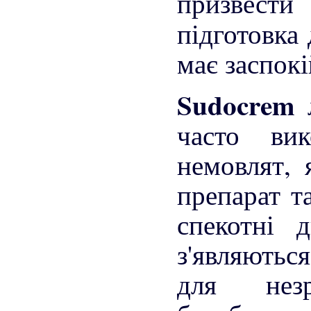
призвест
підготовка
має заспок
Sudocrem
часто ви
немовлят, 
препарат т
спекотні 
з'являються
для незр