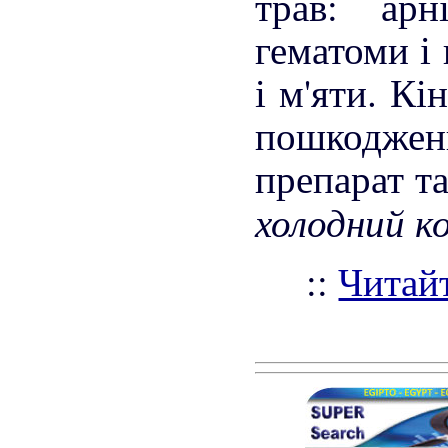
трав: ар
гематоми і 
і м'яти. К
пошкоджених
препарат т
холодний к
::
Читайт