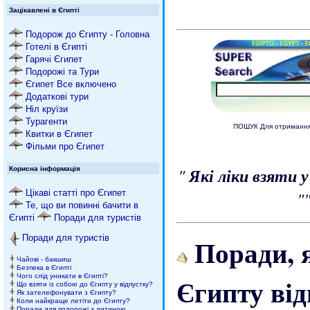
Зацікавлені в Єгипті
Подорож до Єгипту - Головна
Готелі в Єгипті
Гарячі Єгипет
Подорожі та Тури
Єгипет Все включено
Додаткові тури
Ніл круїзи
Турагенти
ПОШУК Для отримання 
Квитки в Єгипет
Фільми про Єгипет
"
Які ліки взяти 
Корисна інформація
Цікаві статті про Єгипет
"
Те, що ви повинні бачити в
Єгипті
Поради для туристів
Поради, я
Поради для туристів
Чайові - бакшиш
Безпека в Єгипті
Чого слід уникати в Єгипті?
Єгипту ві
Що взяти із собою до Єгипту у відпустку?
Як зателефонувати з Єгипту?
Коли найкраще летіти до Єгипту?
Поради для подорожі з дитиною