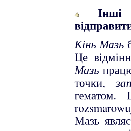
Інші п
відправити
Кінь Мазь
Це відмінн
Мазь
прац
за
точки,
гематом. 
rozsmarowu
Мазь являє