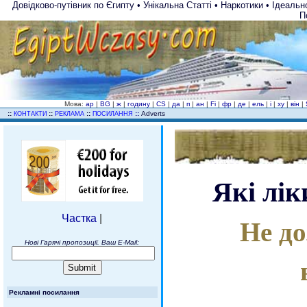
Довідково-путівник по Єгипту • Унікальна Статті • Наркотики • Ідеаль
П
Мова:
ар
|
BG
|
ж
|
годину
|
CS
|
да
|
п
|
ан
|
Fi
|
фр
|
де
|
ель
|
і
|
ху
|
він
|
..
::
::
::
::
Adverts
КОНТАКТИ
РЕКЛАМА
ПОСИЛАННЯ
Які лі
Не до
Частка
|
Нові Гарячі пропозиції. Ваш E-Mail:
Рекламні посилання