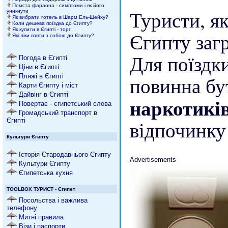
Помста фараона - симптоми і як його
Туристи, я
уникнути
Як вибрати готель в Шарм Ель-Шейху?
Коли дешева поїздка до Єгипту?
Як купити в Єгипті - торг
Єгипту заг
Які ліки взяти з собою до Єгипту?
Для поїздк
Погода в Єгипті
Ціни в Єгипті
Пляжі в Єгипті
повинна бу
Карти Єгипту і міст
Дайвінг в Єгипті
наркотикі
Повертає - єгипетський слова
Громадський транспорт в
Єгипті
відпочинку
Культури Єгипту
Історія Стародавнього Єгипту
Advertisements
Культури Єгипту
Єгипетська кухня
TOOLBOX ТУРИСТ - Єгипет
Посольства і важлива
телефону
Митні правила
Візи і паспорти