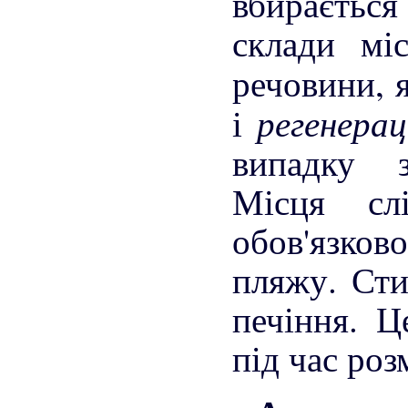
вбираєтьс
склади мі
речовини, 
регенера
і
випадку з
Місця сл
обов'язков
пляжу. Сти
печіння. Ц
під час роз