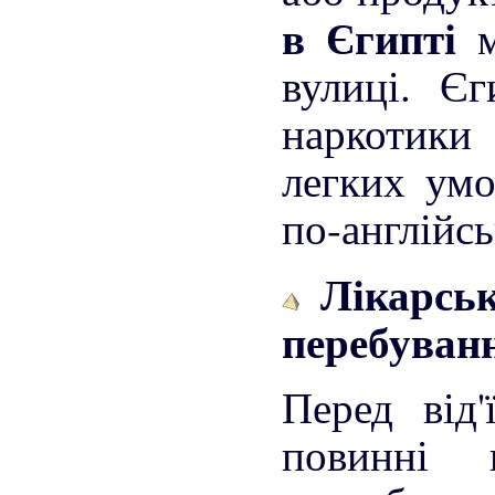
в Єгипті
вулиці. Є
наркотик
легких умо
по-англійсь
Лікарські
перебуванн
Перед від
повинні 