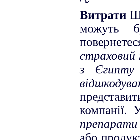
Витрати
Щ
можуть б
повернетес
страховий 
з Єгипт
відшкоду
представ
компанії. 
препарати
або продукт