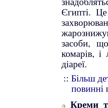
знадоблят
Єгипті. Це
захворюван
жарознижу
засоби, щ
комарів, і
діареї.
::
Більш де
повинні 
Креми та