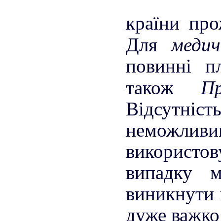
країни про
меди
Для
повинні п
П
також
Відсутні
неможли
використо
випадку 
виникнути п
дуже важко