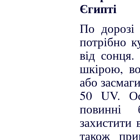
Єгипті
По дорозі
потрібно к
від сонця.
шкірою, в
або засмаги
50 UV. Ос
повинні 
захистити в
також при