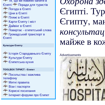
Охорона зд
Те, що ви повинні бачити в
Єгипті
Поради для туристів
Єгипті. Тур
Погода в Єгипті
Ціни в Єгипті
Єгипту, ма
Пляжі в Єгипті
Карти Єгипту і міст
Дайвінг в Єгипті
консультаці
Повертає - єгипетський слова
Громадський транспорт в
майже в кож
Єгипті
Культури Єгипту
Історія Стародавнього Єгипту
Advertisements
Культури Єгипту
Єгипетська кухня
TOOLBOX ТУРИСТ - Єгипет
Посольства і важлива
телефону
Митні правила
Візи і паспорти
Корисні посилання
Інтернет-форуми про Єгипет