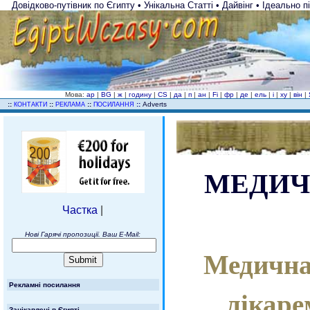
Довідково-путівник по Єгипту • Унікальна Статті • Дайвінг • Ідеально 
Мова:
ар
|
BG
|
ж
|
годину
|
CS
|
да
|
п
|
ан
|
Fi
|
фр
|
де
|
ель
|
і
|
ху
|
він
|
..
::
::
::
::
Adverts
КОНТАКТИ
РЕКЛАМА
ПОСИЛАННЯ
МЕДИЧ
Частка
|
Нові Гарячі пропозиції. Ваш E-Mail:
Медична
Рекламні посилання
лікаре
Зацікавлені в Єгипті