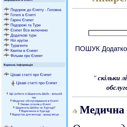
Подорож до Єгипту - Головна
Готелі в Єгипті
Гарячі Єгипет
Подорожі та Тури
Єгипет Все включено
Додаткові тури
Ніл круїзи
Турагенти
ПОШУК Додатко
Квитки в Єгипет
Фільми про Єгипет
Корисна інформація
Цікаві статті про Єгипет
"
скільки л
Цікаві статті про Єгипет
обслуг
Що робити в Шарм-ель-Шейх - вільний
час
Медичне обслуговування в Єгипті
Медична 
Умови готелів у Єгипті
Шарм-ель-Шейху чи Хургаді?
Відпочинок в Хургаді
Відпустка для молоді - кращі місця