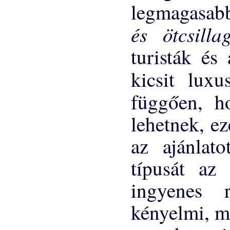
legmagasab
és ötcsill
turisták és
kicsit luxu
függően, 
lehetnek, ez
az ajánlat
típusát az 
ingyenes 
kényelmi, mi