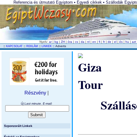
Referencia és útmutató Egyiptom • Egyedi cikkek • Szállodák Egyipto
Nyelv:
ar
|
bg
|
ZH
|
óra
|
cs
|
da
|
nl
|
en
|
fi
|
fr
|
de
|
el
|
és
|
hu
|
az
..
::
::
::
::
Adverts
KAPCSOLAT
REKLÁM
LINKEK
Részvény
|
Szállás
Új Last minute. E-mail:
Szponzorált Linkek
Érdekli az Egyiptomban