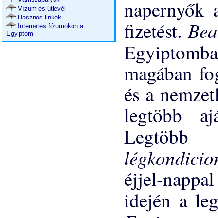
napernyők a
Vízum és útlevél
Hasznos linkek
Bea
fizetést.
Internetes fórumokon a
Egyiptom
Egyiptomb
magában fog
és a nemzet
legtöbb aj
Legtöb
légkondici
éjjel-nappa
idején a l