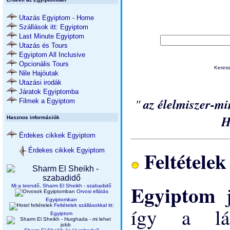
Utazás Egyiptom - Home
Szállások itt: Egyiptom
Last Minute Egyiptom
Utazás és Tours
Egyiptom All Inclusive
Opcionális Tours
Keres
Nile Hajóutak
Utazási irodák
Járatok Egyiptomba
"
az élelmiszer-m
Filmek a Egyiptom
H
Hasznos információk
Érdekes cikkek Egyiptom
Feltételek
Érdekes cikkek Egyiptom
Egyiptom
Mi a teendő, Sharm El Sheikh - szabadidő
Orvosi ellátás
Egyiptomban
Feltételek szállásokkal itt:
így a lát
Egyiptom