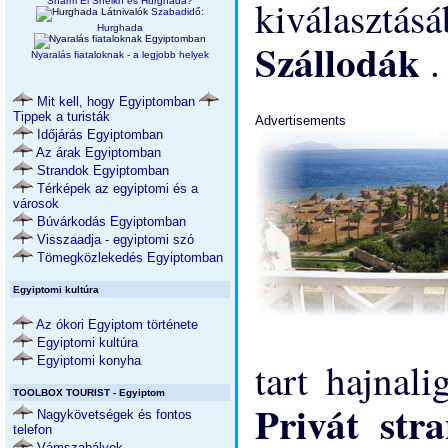
kiválasztá
Sharm El Sheikh és Hurghada?
Szabadidő:
Hurghada
Szállodák
.
Nyaralás fiataloknak - a legjobb helyek
Mit kell, hogy Egyiptomban
Tippek a turisták
Advertisements
Időjárás Egyiptomban
Az árak Egyiptomban
Strandok Egyiptomban
Térképek az egyiptomi és a
városok
Búvárkodás Egyiptomban
Visszaadja - egyiptomi szó
Tömegközlekedés Egyiptomban
Egyiptomi kultúra
Az ókori Egyiptom története
Egyiptomi kultúra
Egyiptomi konyha
tart hajnal
TOOLBOX TOURIST - Egyiptom
Privát st
Nagykövetségek és fontos
telefon
Vámszabályok