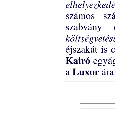
elhelyezke
számos sz
szabvány
költségveté
éjszakát is 
Kairó
egyág
Luxor
a
ára