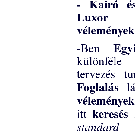
vélemények
Eg
-Ben
különféle 
tervezés t
Foglalás
l
véleménye
keresés
itt
standard