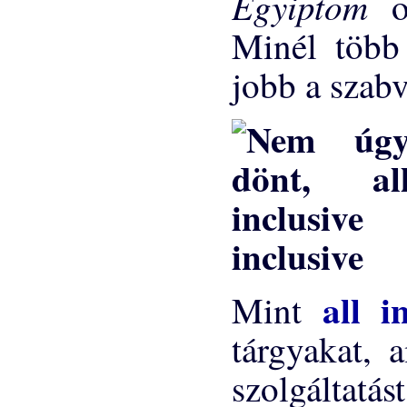
Egyiptom
Minél több 
jobb a szab
inclusive
all i
Mint
tárgyakat, 
szolgáltatá