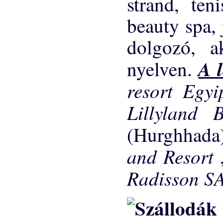
strand, ten
beauty spa, 
dolgozó, a
A 
nyelven.
resort Egy
Lillyland
(Hurghhad
and Resort
Radisson S