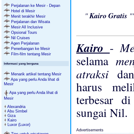
Perjalanan ke Mesir - Depan
Hotel di Mesir
"
Kairo Gratis
"
Menit terakhir Mesir
Perjalanan dan Wisata
Mesir All Inclusive
Opsional Tours
Nil Cruises
Kairo
Me
-
Agen Perjalanan
Penerbangan ke Mesir
Film-film tentang Mesir
men
selama
Informasi yang berguna
atraksi
d
Menarik artikel tentang Mesir
Apa yang perlu Anda lihat di
harus mel
Mesir
Apa yang perlu Anda lihat di
terbesar di
Mesir
Alexandria
sungai Nil.
Abu Simbel
Giza
Kairo
Luxor (Luxor)
Advertisements
Tips untuk wisatawan