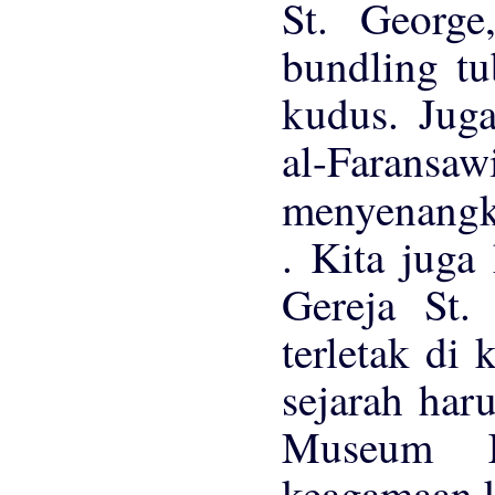
St. Georg
bundling tub
kudus. Jug
al-Faransaw
menyenangk
. Kita juga
Gereja St.
terletak di 
sejarah har
Museum K
keagamaan 