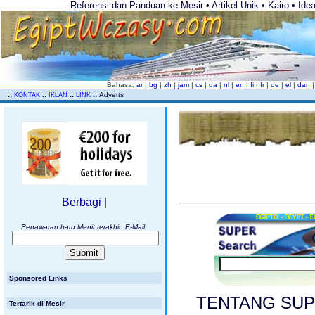
Referensi dan Panduan ke Mesir • Artikel Unik • Kairo • Idea
Bahasa:
ar
|
bg
|
zh
|
jam
|
cs
|
da
|
nl
|
en
|
fi
|
fr
|
de
|
el
|
dan
..
::
::
::
::
Adverts
KONTAK
IKLAN
LINK
Berbagi
|
Penawaran baru Menit terakhir. E-Mail:
Sponsored Links
TENTANG SUPER 
Tertarik di Mesir