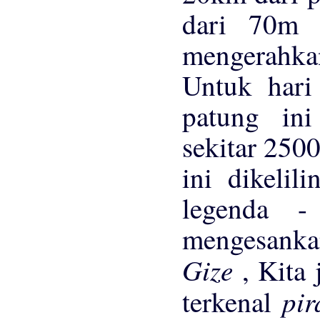
dari 70m 
mengerahka
Untuk hari 
patung ini
sekitar 250
ini dikelil
legenda 
mengesank
Gize
, Kita
pi
terkenal