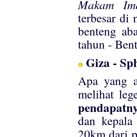
Makam Ima
terbesar di 
benteng ab
tahun - Bent
Giza - Sp
Apa yang 
melihat leg
pendapatn
dan kepala 
20km dari p