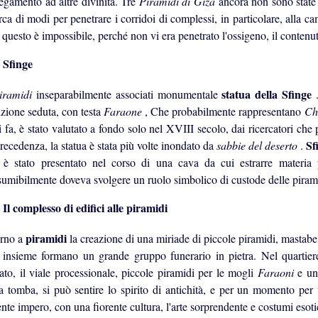
legamento ad altre divinità. Tre
Piramidi di Giza
ancora non sono state 
rca di modi per penetrare i corridoi di complessi, in particolare, alla c
 questo è impossibile, perché non vi era penetrato l'ossigeno, il contenu
Sfinge
statua della Sfinge
iramidi
inseparabilmente associati monumentale
izione seduta, con testa
Faraone
, Che probabilmente rappresentano
Ch
 fa, è stato valutato a fondo solo nel XVIII secolo, dai ricercatori ch
Sf
recedenza, la statua è stata più volte inondato da
sabbie del deserto
.
 è stato presentato nel corso di una cava da cui estrarre materia
sumibilmente doveva svolgere un ruolo simbolico di custode delle piram
Il complesso di edifici alle piramidi
piramidi
orno a
la creazione di una miriade di piccole piramidi, mastabe,
 insieme formano un grande gruppo funerario in pietra. Nel quartie
ato, il viale processionale, piccole piramidi per le mogli
Faraoni
e un
la tomba, si può sentire lo spirito di antichità, e per un momento per
nte impero, con una fiorente cultura, l'arte sorprendente e costumi esoti