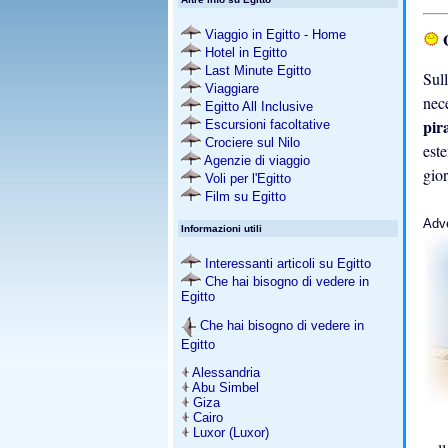
Viaggio in Egitto - Home
G
Hotel in Egitto
Last Minute Egitto
Sull
Viaggiare
nece
Egitto All Inclusive
pir
Escursioni facoltative
Crociere sul Nilo
est
Agenzie di viaggio
gio
Voli per l'Egitto
Film su Egitto
Adv
Informazioni utili
Interessanti articoli su Egitto
Che hai bisogno di vedere in
Egitto
Che hai bisogno di vedere in
Egitto
Alessandria
Abu Simbel
Giza
Cairo
Luxor (Luxor)