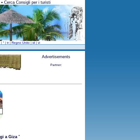
• Cerca Consigli per i turisti
v
|
°
|
tr
|
Regno Unito
|
id
|
vi
Advertisements
Partner:
gi a Giza
"