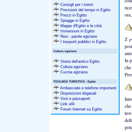
col
Consigli per i turisti
rice
Previsioni del tempo in Egitto
ora,
Prezzi in Egitto
Spiagge in Egitto
Mappe d'Egitto e le città
Immersioni in Egitto
Resi - parole egiziano
Z
p
I trasporti pubblici in Egitto
pos
Cultura egiziano
anni
In p
Storia dell'antico Egitto
che
Cultura egiziano
Cucina egiziana
Pre
TOOLBOX TURISTICO - Egitto
Ambasciate e telefono importanti
Disposizioni doganali
Int
Visti e passaporti
Link utili
che
Forum Internet su Egitto
trov
del
pote