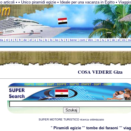
o articoli • • Unico piramidi egizie • Ideale per una vacanza in Egitto • Viaggio 
da
|
nl
|
it
|
fi
|
fr
|
de
|
el
|
e
|
hu
|
lo
|
Io
|
ko
|
lv
|
lt
|
bene
|
com
|
Ven.
|
ro
|
ru
|
sr
|
sk
|
sl
|
es
|
s
COSA VEDERE Giza
SUPER MOTORE TURISTICO ricerca ottimizzato
"
Piramidi egizie
""
tombe dei faraoni
""
viag