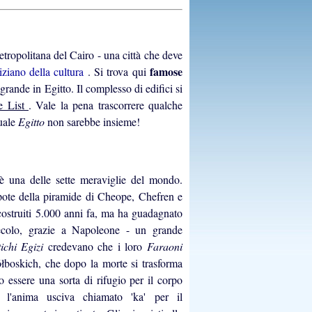
tropolitana del Cairo - una città che deve
famose
iziano della cultura
. Si trova qui
ù grande in Egitto. Il complesso di edifici si
e List
. Vale la pena trascorrere qualche
uale
Egitto
non sarebbe insieme!
è una delle sette meraviglie del mondo.
pote della piramide di Cheope, Chefren e
costruiti 5.000 anni fa, ma ha guadagnato
ecolo, grazie a Napoleone - un grande
tichi Egizi
credevano che i loro
Faraoni
ółboskich, che dopo la morte si trasforma
 essere una sorta di rifugio per il corpo
 l'anima usciva chiamato 'ka' per il