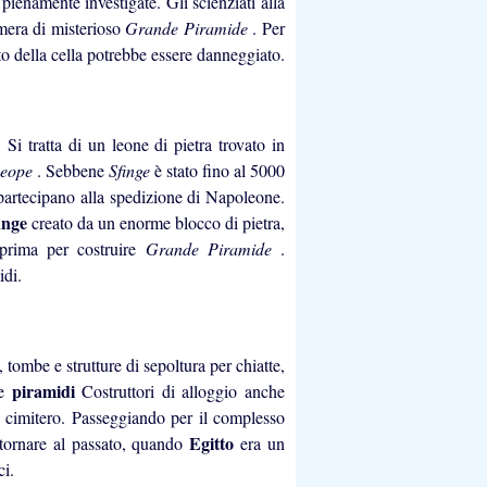
pienamente investigate. Gli scienziati alla
amera di misterioso
Grande Piramide
. Per
to della cella potrebbe essere danneggiato.
. Si tratta di un leone di pietra trovato in
eope
. Sebbene
Sfinge
è stato fino al 5000
e partecipano alla spedizione di Napoleone.
inge
creato da un enorme blocco di pietra,
 prima per costruire
Grande Piramide
.
idi.
 tombe e strutture di sepoltura per chiatte,
piramidi
re
Costruttori di alloggio anche
 cimitero. Passeggiando per il complesso
Egitto
 tornare al passato, quando
era un
ci.