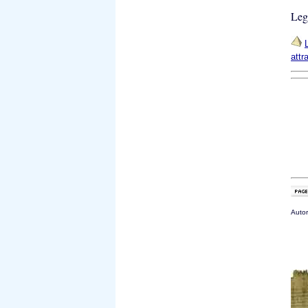
Leg
attr
Autor