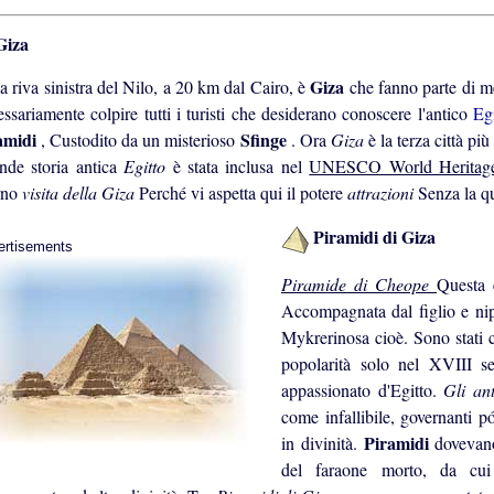
iza
Giza
a riva sinistra del Nilo, a 20 km dal Cairo, è
che fanno parte di me
ssariamente colpire tutti i turisti che desiderano conoscere l'antico
Eg
amidi
Sfinge
, Custodito da un misterioso
. Ora
Giza
è la terza città pi
ende storia antica
Egitto
è stata inclusa nel
UNESCO World Heritag
rno
visita della Giza
Perché vi aspetta qui il potere
attrazioni
Senza la q
Piramidi di Giza
ertisements
Piramide di Cheope
Questa 
Accompagnata dal figlio e ni
Mykrerinosa cioè. Sono stati 
popolarità solo nel XVIII s
appassionato d'Egitto.
Gli an
come infallibile, governanti p
Piramidi
in divinità.
dovevano
del faraone morto, da cui