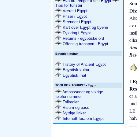
Hva du trenger å se i Egypt
So
Tips for turister
Dis
Været i Egypt
Priser i Egypt
Alt
Strender i Egypt
av o
Kart over Egypt og byene
fasi
Dykking i Egypt
Returns - egyptiske ord
elle
Offentlig transport i Egypt
Aqu
Res
Egyptisk kultur
History of Ancient Egypt
Egyptisk kultur
Egyptisk mat
E
I
TOOLBOX TOURIST - Egypt
Res
Ambassader og viktige
er 
telefonnummer
Tollregler
mid
Visum og pass
LE 
Nyttige linker
hal
Internett-fora om Egypt