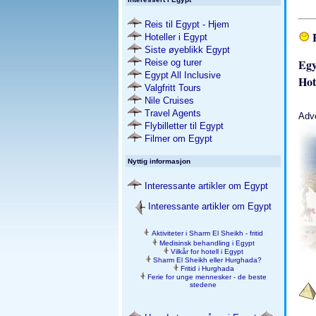
Reis til Egypt - Hjem
F
Hoteller i Egypt
Siste øyeblikk Egypt
Eg
Reise og turer
Egypt All Inclusive
Hot
Valgfritt Tours
Nile Cruises
Travel Agents
Adv
Flybilletter til Egypt
Filmer om Egypt
Nyttig informasjon
Interessante artikler om Egypt
Interessante artikler om Egypt
Aktiviteter i Sharm El Sheikh - fritid
Medisinsk behandling i Egypt
Vilkår for hotell i Egypt
Sharm El Sheikh eller Hurghada?
Fritid i Hurghada
Ferie for unge mennesker - de beste
stedene