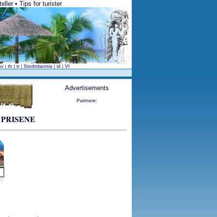
ller • Tips for turister
sv
|
th
|
tr
|
Storbritannia
|
id
|
VI
Advertisements
Partnere:
r, PRISENE