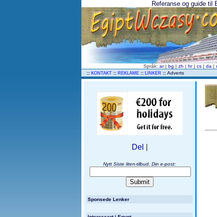
Referanse og guide til Eg
Språk:
ar
|
bg
|
zh
|
hr
|
cs
|
da
|
..
::
::
::
::
Adverts
KONTAKT
REKLAME
LINKER
Del
|
Nytt Siste liten-tilbud. Din e-post:
Sponsede Lenker
Interessert i Egypt