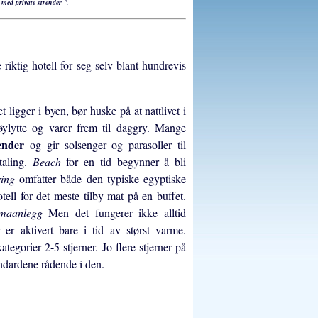
 med private strender
".
 riktig hotell for seg selv blant hundrevis
 ligger i byen, bør huske på at nattlivet i
øylytte og varer frem til daggry. Mange
render
og gir solsenger og parasoller til
etaling.
Beach
for en tid begynner å bli
ring
omfatter både den typiske egyptiske
otell for det meste tilby mat på en buffet.
imaanlegg
Men det fungerer ikke alltid
er aktivert bare i tid av størst varme.
kategorier 2-5 stjerner. Jo flere stjerner på
andardene rådende i den.