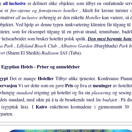
all inclusive
m
er definert slike objekter, som tilbyr en omfattende serv
se er
fire-stjerne og femstjerners hoteller
, Ideelt for kresne turister
ernativer
all inclusive
avhengig av den enkelte
Hoteller
kan variere, så d
bjektet. Ved hjelp av denne typen innkvartering klienten får tilgang til 
liteter, som for eksempel tilgang til en privat strand, tennisbane, bad
r helsearbeider som bruker hotellet polsk språk.
Den mest berømte hote
a Park
,
Lillyland Beach Club
,
Albatros Garden
(Hurghhada)
Park I
ort
(Sharm El Sheikh)
Radisson SAS
(Taba).
Egyptian Hotels - Priser og anmeldelser
gypt
Hoteller
Det er mange
Tilbyr ulike tjenester. Konferanse Planni
ervasjon
Pris
meninger
Vi ser dette som en gave
og hva er
av hotelle
avhengig
standard
reigning på hotellet og fra sin
plassering
og sesong.
dels standard, med sikte på å ta de besøkende med
lite budsjett
. På di
Kairo
(egyptisk lira). I
enkeltrom kostnadene i gjennomsnitt 3
vparten.