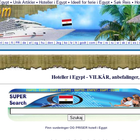
ypt • Unik Artikler • Hoteller i Egypt • Ideell for ferie i Egypt • Søk Reis • Hote
nl
|
no
|
fi
|
FR
|
de
|
el
|
og
|
hu
|
den
|
Jeg
|
ko
|
lv
|
lt
|
godt
|
com
|
Fre
|
ro
|
ru
|
sr
|
sk
|
sl
|
es
|
Hoteller i Egypt - VILKÅR, anbefalinge
Finn vurderinger OG PRISER hotell i Egypt