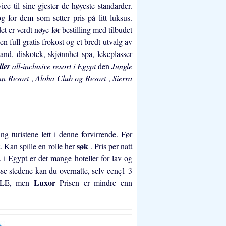
ice til sine gjester de høyeste standarder.
 og for dem som setter pris på litt luksus.
et er verdt nøye før bestilling med tilbudet
en full gratis frokost og et bredt utvalg av
eland, diskotek, skjønnhet spa, lekeplasser
ller
all-inclusive resort i Egypt
den
Jungle
nn Resort
,
Aloha Club og Resort
,
Sierra
ng turistene lett i denne forvirrende. Før
søk
t. Kan spille en rolle her
. Pris per natt
 i Egypt er det mange hoteller for lav og
sse stedene kan du overnatte, selv cenę1-3
Luxor
0 LE, men
Prisen er mindre enn