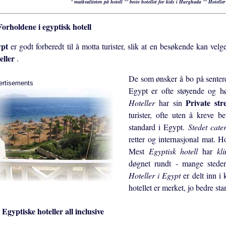
"
matkvaliteten på hotell
""
beste hotellet for kids i Hurghada
""
Hoteller
orholdene i egyptisk hotell
ypt
er godt forberedt til å motta turister, slik at en besøkende kan velge
eller
.
De som ønsker å bo på senteret
ertisements
Egypt er ofte støyende og h
Private st
Hoteller
har sin
turister, ofte uten å kreve b
standard i Egypt.
Stedet cate
retter og internasjonal mat. H
Mest
Egyptisk hotell
har
kl
døgnet rundt - mange steder 
Hoteller i Egypt
er delt inn i 
hotellet er merket, jo bedre st
Egyptiske hoteller all inclusive