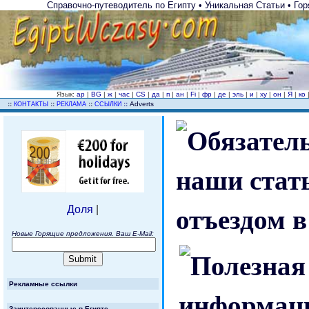
Справочно-путеводитель по Египту • Уникальная Статьи • Гор
Язык:
ар
|
BG
|
ж
|
час
|
CS
|
да
|
п
|
ан
|
Fi
|
фр
|
де
|
эль
|
и
|
ху
|
он
|
Я
|
ко
..
::
::
::
::
Adverts
КОНТАКТЫ
РЕКЛАМА
ССЫЛКИ
Доля
|
Новые Горящие предложения. Ваш E-Mail:
Рекламные ссылки
Заинтересованные в Египте