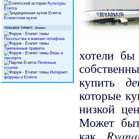
Культуры
Египта
Египетская кухня
TOOLBOX ТУРИСТ - Египет
Посольства и важная телефона
Таможенные правила
хотели бы
Визы и
паспорта
собственны
Полезные
ссылки
Интернет-
д
купить
форумы о Египте
которые ку
низкой цен
Может бы
Ryan
как