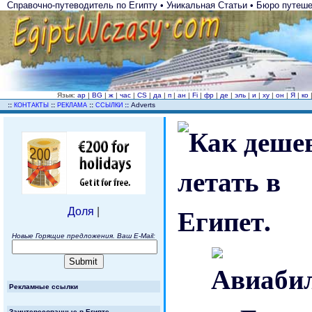
Справочно-путеводитель по Египту • Уникальная Статьи • Бюро путешес
Язык:
ар
|
BG
|
ж
|
час
|
CS
|
да
|
п
|
ан
|
Fi
|
фр
|
де
|
эль
|
и
|
ху
|
он
|
Я
|
ко
..
::
::
::
::
Adverts
КОНТАКТЫ
РЕКЛАМА
ССЫЛКИ
Доля
|
Новые Горящие предложения. Ваш E-Mail:
Рекламные ссылки
Заинтересованные в Египте