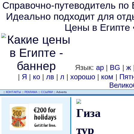
Справочно-путеводитель по Е
Идеально подходит для отды
Цены в Египте 
Язык:
ар
|
BG
|
ж
|
Я
|
ко
|
лв
|
л
|
хорошо
|
ком
|
Пят
Велико
..
::
::
::
::
Adverts
КОНТАКТЫ
РЕКЛАМА
ССЫЛКИ