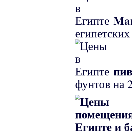
Mar
египетских
пив
фунтов на 