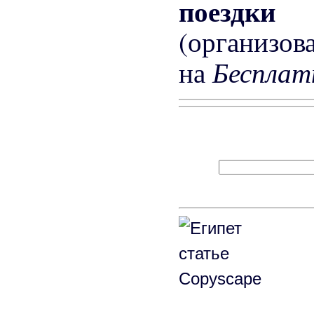
поездк
(организов
Бесплат
на