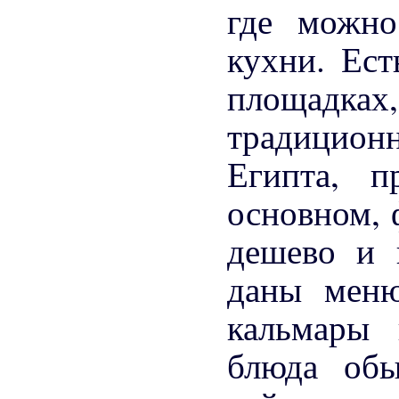
где можно
кухни. Ес
площадках
традицио
Египта, п
основном, 
дешево и 
даны меню
кальмары
блюда об