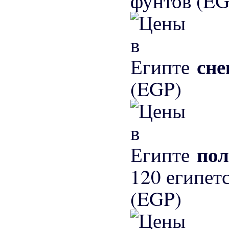
фунтов (EG
сне
(EGP)
пол
120 египетс
(EGP)