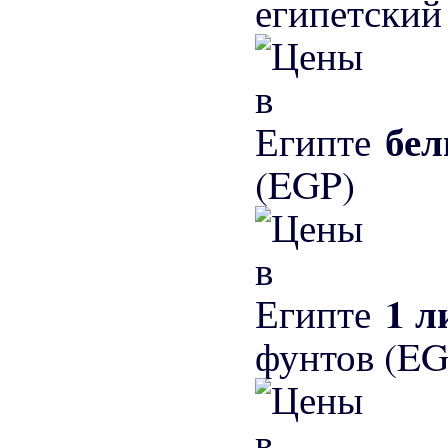
египетский
бел
(EGP)
1 л
фунтов (EG