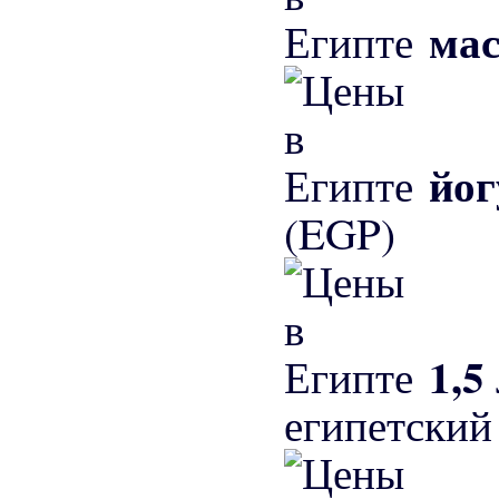
ма
йо
(EGP)
1,5
египетский