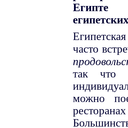
египетских
Египетская
часто встр
продоволь
так что 
индивидуа
можно по
ресторана
Большинст