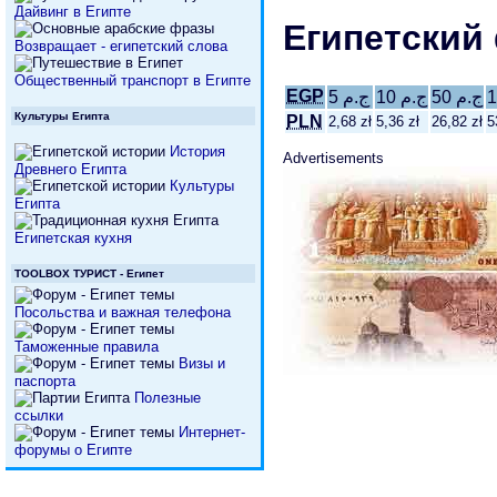
Дайвинг в Египте
Египетский
Возвращает - египетский слова
Общественный транспорт в Египте
EGP
ج.م 50
ج.م 10
ج.م 5
Культуры Египта
PLN
2,68 zł
5,36 zł
26,82 zł
5
История
Advertisements
Древнего Египта
Культуры
Египта
Египетская кухня
TOOLBOX ТУРИСТ - Египет
Посольства и важная телефона
Таможенные правила
Визы и
паспорта
Полезные
ссылки
Интернет-
форумы о Египте