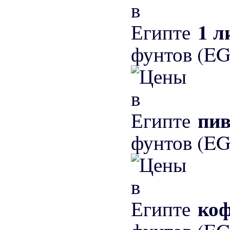
1 л
фунтов (EG
пив
фунтов (EG
коф