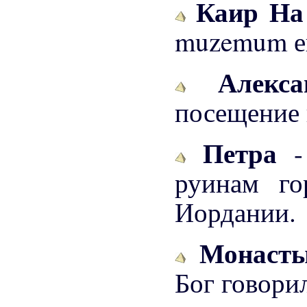
Каир На
muzemum е
Алекс
посещение 
Петра
руинам го
Иордании.
Монасты
Бог говори