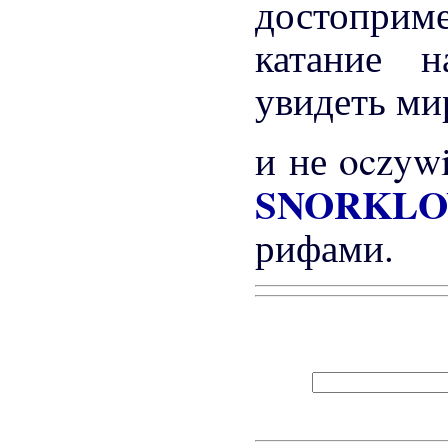
достоприме
катание 
увидеть ми
и не oczyw
SNORKL
рифами.