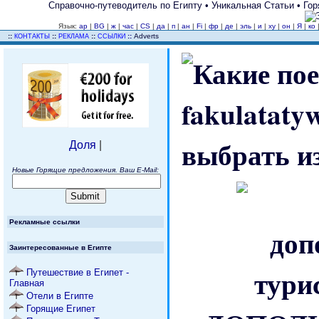
Справочно-путеводитель по Египту • Уникальная Статьи • Гор
Язык:
ар
|
BG
|
ж
|
час
|
CS
|
да
|
п
|
ан
|
Fi
|
фр
|
де
|
эль
|
и
|
ху
|
он
|
Я
|
ко
..
::
::
::
::
Adverts
КОНТАКТЫ
РЕКЛАМА
ССЫЛКИ
Доля
|
Новые Горящие предложения. Ваш E-Mail:
Рекламные ссылки
Заинтересованные в Египте
Путешествие в Египет -
Главная
Отели в Египте
Горящие Египет