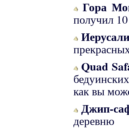
Гора Мо
получил 10
Иерусал
прекрасных
Quad Safa
бедуински
как вы мож
Джип-са
деревню 