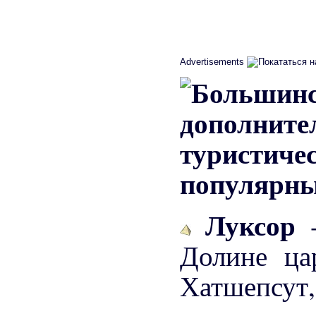
Advertisements
популярны
Луксор
Долине ца
Хатшепсут,