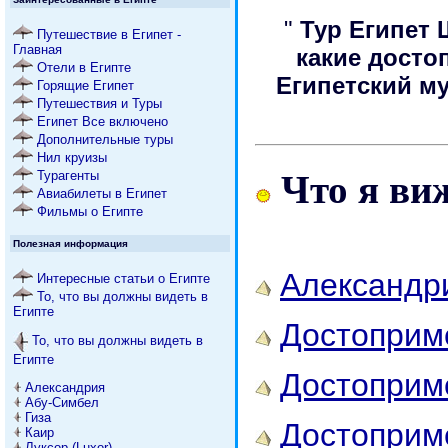
"
Тур Египет
Путешествие в Египет -
Главная
какие досто
Отели в Египте
Египетский м
Горящие Египет
Путешествия и Туры
Египет Все включено
Дополнительные туры
Нил круизы
Что я виж
Турагенты
Авиабилеты в Египет
Фильмы о Египте
Полезная информация
Александр
Интересные статьи о Египте
То, что вы должны видеть в
Египте
Достоприм
То, что вы должны видеть в
Египте
Достоприме
Александрия
Абу-Симбел
Гиза
Достоприме
Каир
Луксор (Luxor)