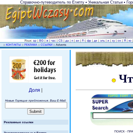
Справочно-путеводитель по Египту • Уникальная Статьи • Гор
Язык:
ар
|
BG
|
ж
|
час
|
CS
|
да
|
п
|
ан
|
Fi
|
фр
|
де
|
эль
|
и
|
ху
|
он
|
Я
|
ко
..
::
::
::
::
Adverts
КОНТАКТЫ
РЕКЛАМА
ССЫЛКИ
Чт
Доля
|
Новые Горящие предложения. Ваш E-Mail:
Рекламные ссылки
ПОИСК - ПР
Заинтересованные в Египте