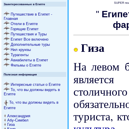
SUPER пои
Заинтересованные в Египте
"
Егип
Путешествие в Египет -
Главная
фа
Отели в Египте
Горящие Египет
Путешествия и Туры
Египет Все включено
Гиза
Дополнительные туры
Нил круизы
Турагенты
Авиабилеты в Египет
На левом б
Фильмы о Египте
являетс
Полезная информация
Интересные статьи о Египте
столично
То, что вы должны видеть в
Египте
обязател
То, что вы должны видеть в
Египте
туриста, к
Александрия
Абу-Симбел
культур
Гиза
Каир