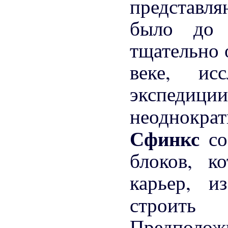
представ
было до 
тщательно 
веке, ис
экспедици
неоднокра
Сфинкс
с
блоков, к
карьер, и
строи
Предполож