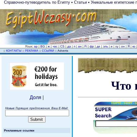
Справочно-путеводитель по Египту • Статьи • Уникальные египетские
Язык:
ар
|
BG
|
ж
|
час
|
CS
|
да
|
п
|
ан
|
Fi
|
фр
|
де
|
эль
|
и
|
ху
|
он
|
Я
|
ко
..
::
::
::
::
Adverts
КОНТАКТЫ
РЕКЛАМА
ССЫЛКИ
Что 
Доля
|
Новые Горящие предложения. Ваш E-Mail:
Рекламные ссылки