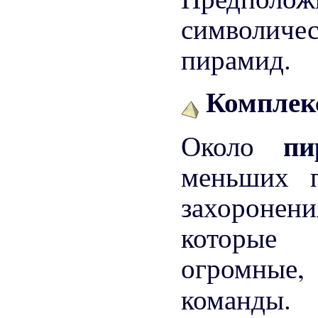
символич
пирамид.
Комплекс
п
Около
меньших п
захороне
которые 
огромные
команды