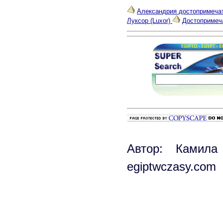
Александрия достопримеча
Луксор (Luxor)
Достопримеча
Автор: Камила
egiptwczasy.com