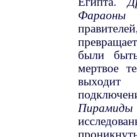
Д
Египта.
Фараон
правител
превращает
были быт
мертвое т
выходит
подключен
Пирамид
исследов
проникнут