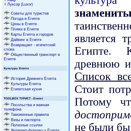
Луксор (Luxor)
знаменит
Советы для туристов
Погода в Египте
таинстве
Цены в Египте
Пляжи в Египте
является 
Карты Египта и городов
Дайвинг в Египте
Возвращает - египетский
Египте. 
слова
Общественный транспорт в
древнюю 
Египте
Культуры Египта
Список в
История Древнего Египта
Стоит пот
Культуры Египта
Египетская кухня
Потому чт
TOOLBOX ТУРИСТ - Египет
Посольства и важная
достоприм
телефона
Таможенные правила
Визы и паспорта
не были бы
Полезные ссылки
Интернет-форумы о Египте