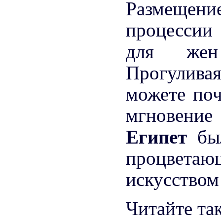
Размещени
процессии
для ж
Прогулива
можете поч
мгновение
Египет
бы
процветаю
искусством
Читайте та