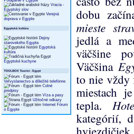
často bez n
Potápanie v Egypte
Vracia -
dobu začín
Egyptský slov
Verejná
doprava v Egypte
mieste str
Egyptská kultúra
jedlá a me
Dejiny
starovekého Egypta
Egyptská
väčšine po
kultúra
Eg
Väčšina
Egyptské kuchyne
TOOLBOX Tourist - Egypt
to nie vždy
Veľvyslanectvo a dôležité telefónne
Colné
miestach je
predpisy
Víza a pasy
Hot
Užitočné odkazy
tepla.
Internet Fórum
o Egypte
kategórií, 
hviezdiči