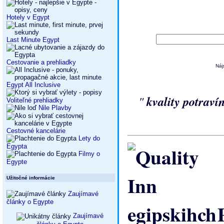
Hotely v Egypt
Last Minute Egypt
Cestovanie a prehliadky
Náj
Egypt All Inclusive
"
kvality potraví
Voliteľné prehliadky
Nile Plavby
Cestovné kancelárie
Lety do
Egypta
Filmy o
Egypte
Užitočné informácie
Zaujímavé
články o Egypte
P
Zaujímavé