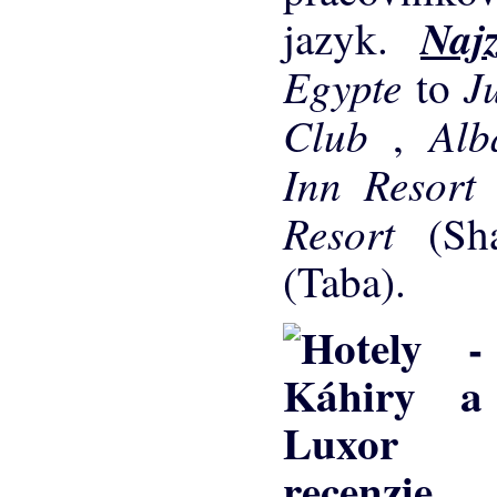
Naj
jazyk.
Egypte
J
to
Club
Alb
,
Inn Resor
Resort
(S
(Taba).
recenzie