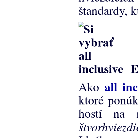
štandardy, k
Eg
all in
Ako
ktoré ponúk
hostí na 
štvorhviezd