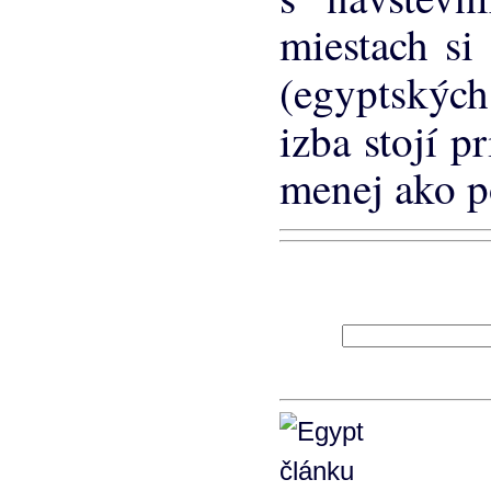
miestach si
(egyptskýc
izba stojí 
menej ako p