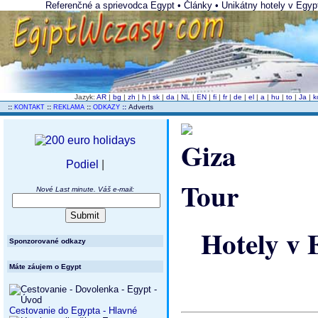
Referenčné a sprievodca Egypt • Články • Unikátny hotely v Egypt 
Jazyk:
AR
|
bg
|
zh
|
h
|
sk
|
da
|
NL
|
EN
|
fi
|
fr
|
de
|
el
|
a
|
hu
|
to
|
Ja
|
k
..
::
::
::
::
Adverts
KONTAKT
REKLAMA
ODKAZY
Podiel
|
Nové Last minute. Váš e-mail:
Hotely v 
Sponzorované odkazy
Máte záujem o Egypt
Cestovanie do Egypta - Hlavné