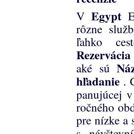
Egypt
V
rôzne služb
ľahko ces
Rezerváci
Ná
aké sú
hľadanie
. 
panujúcej v
ročného obd
pre nízke a 
s návštev