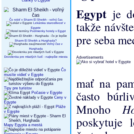
články o Egypte
Egypt
je d
Čo robiť v Sharm El Sheikh - voľný čas
takže návšt
Lekárska starostlivosť v
Egypte
Podmienky hotely v Egypt
pre seba me
Sharm El Sheikh a Hurghada?
Voľný čas v
Hurghada
Dovolenka pre mladých ľudí - najlepšie miesta
Advertisements
Čo
musíte vidieť v Egypte
mať na pam
Tipy pre turistov
často búrli
Počasie v Egypte
Ceny v
Egypte
H
Mnoho
Pláže
v Egypte
poskytuje l
Mapy Egypta a mestá