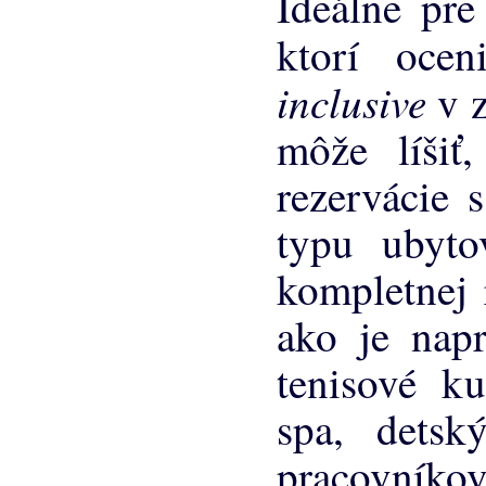
Ideálne pre
ktorí oce
inclusive
v 
môže líšiť
rezervácie 
typu ubyto
kompletnej 
ako je napr
tenisové ku
spa, detsk
pracovníko