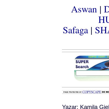
Aswan
|
H
Safaga
|
SH
Yazar: Kamila Gie