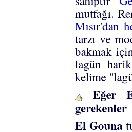
sahiptir
Ge
mutfağı. Ren
Mısır'dan h
tarzı ve mod
bakmak için
lagün hari
kelime "lag
Eğer El
gerekenler
El Gouna
t