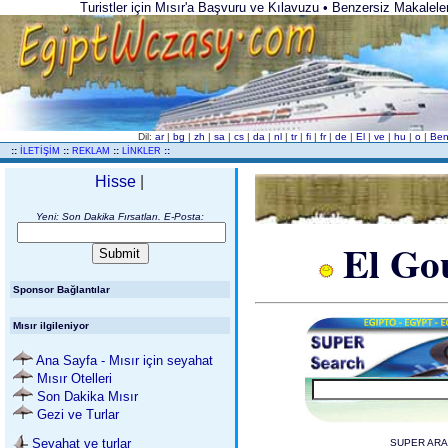
Turistler için Mısır'a Başvuru ve Kılavuzu • Benzersiz Makalele
Dil:
ar
|
bg
|
zh
|
sa
|
cs
|
da
|
nl
|
tr
|
fi
|
fr
|
de
|
El
|
ve
|
hu
|
o
|
Be
..
::
::
::
::
İLETİŞİM
REKLAM
LİNKLER
Hisse
|
Yeni: Son Dakika Fırsatları. E-Posta:
El Go
Sponsor Bağlantılar
Mısır ilgileniyor
Ana Sayfa - Mısır için seyahat
Mısır Otelleri
Son Dakika Mısır
Gezi ve Turlar
Seyahat ve turlar
SUPER ARAM