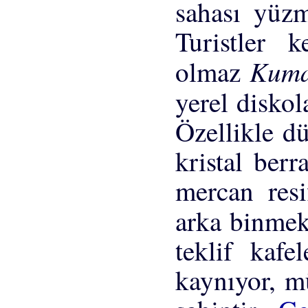
sahası yüzm
Turistler k
Kum
olmaz
yerel diskol
Özellikle d
kristal berr
mercan resi
arka binmek 
teklif kafe
kaynıyor, m