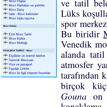
ve tatil be
Mısır Plajlar
Mısır Haritaları ve şehirler
Lüks koşulla
Mısır Dalış
İade - Mısır kelimeler
Mısır toplu taşıma
spor merkezl
Mısır Kültür
Bu biridir
Eski Mısır Tarihi
Mısır Kültür
Venedik mod
Mısır Mutfağı
alanda tatil
TOOLBOX TURİST - Mısır
Elçilikler ve önemli telefon
Gümrük Mevzuatı
atmosfer ya
Vize ve pasaport
Faydalı Linkler
tarafından k
Mısır ile ilgili internet forumları
birçok küç
Gouna
on
konaklama