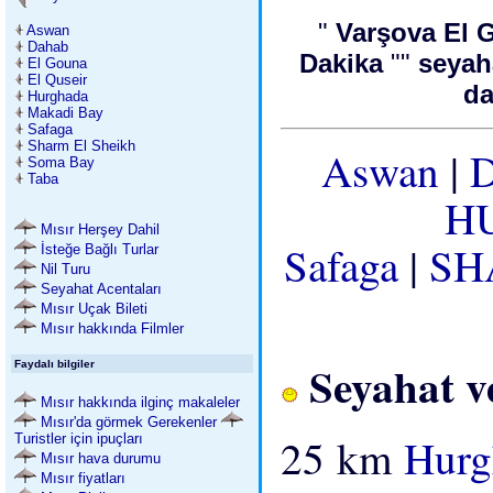
"
Varşova El 
Aswan
Dahab
Dakika
""
seyah
El Gouna
El Quseir
da
Hurghada
Makadi Bay
Safaga
Sharm El Sheikh
Aswan
|
Soma Bay
Taba
H
Mısır Herşey Dahil
Safaga
|
SH
İsteğe Bağlı Turlar
Nil Turu
Seyahat Acentaları
Mısır Uçak Bileti
Mısır hakkında Filmler
Seyahat v
Faydalı bilgiler
Mısır hakkında ilginç makaleler
Mısır'da görmek Gerekenler
25 km
Hur
Turistler için ipuçları
Mısır hava durumu
Mısır fiyatları