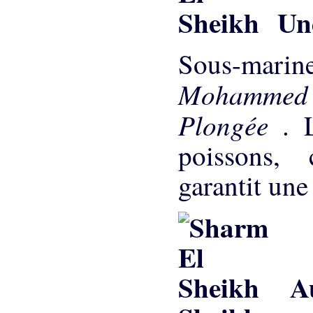
Und
Sous-mari
Mohamme
Plongée
. 
poissons,
garantit une
Au