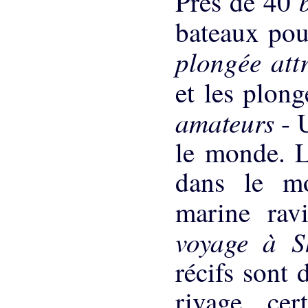
Près de 40
bateaux pou
plongée att
et les plon
amateurs
- 
le monde. L
dans le mo
marine rav
voyage à 
récifs sont 
rivage, cer