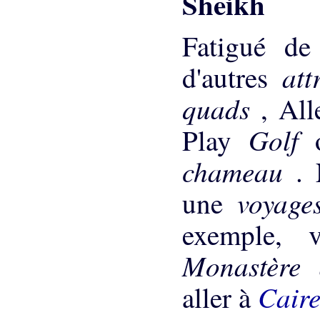
Sheikh
Fatigué de
att
d'autres
quads
, Al
Golf
Play
chameau
.
voyag
une
exemple, 
Monastère 
Cair
aller à