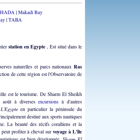
GHADA
|
Makadi Bay
Bay
|
TABA
station en Egypte
tier
, Est situé dans le
Ras
éserves naturelles et parcs nationaux
ction de cette région est l'Observatoire de
ille est le tourisme. De Sharm El Sheikh
en août à diverses
excursions
à d'autres
e
L'Egypte
en particulier la péninsule du
rincipalement destiné aux sports nautiques
. La beauté des récifs coralliens et la
voyage à
L'île
peut profiter à cheval sur
touristique est bien développée.
Sharm El