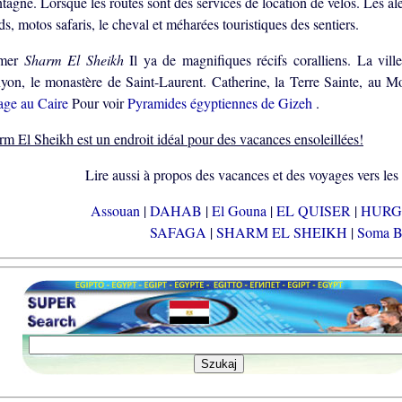
agne. Lorsque les routes sont des services de location de vélos. Les al
s, motos safaris, le cheval et méharées touristiques des sentiers.
rmer
Sharm El Sheikh
Il ya de magnifiques récifs coralliens. La vill
yon, le monastère de Saint-Laurent. Catherine, la Terre Sainte, au M
age au Caire
Pour voir
Pyramides égyptiennes de Gizeh
.
rm El Sheikh est un endroit idéal pour des vacances ensoleillées!
Lire aussi à propos des vacances et des voyages vers les 
Assouan
|
DAHAB
|
El Gouna
|
EL QUISER
|
HUR
SAFAGA
|
SHARM EL SHEIKH
|
Soma 