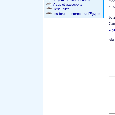
mont
Visas et passeports
quad
Liens utiles
Les forums Internet sur l'Egypte
Fe
Can
voy
Sha