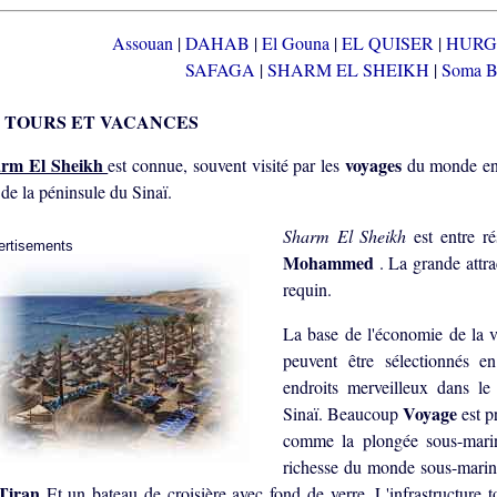
Assouan
|
DAHAB
|
El Gouna
|
EL QUISER
|
HUR
SAFAGA
|
SHARM EL SHEIKH
|
Soma 
TOURS ET VACANCES
rm El Sheikh
voyages
est connue, souvent visité par les
du monde en
de la péninsule du Sinaï.
Sharm El Sheikh
est entre r
ertisements
Mohammed
. La grande attra
requin.
La base de l'économie de la v
peuvent être sélectionnés 
endroits merveilleux dans l
Voyage
Sinaï. Beaucoup
est p
comme la plongée sous-marine
richesse du monde sous-marin 
Tiran
Et un bateau de croisière avec fond de verre. L'infrastructure 