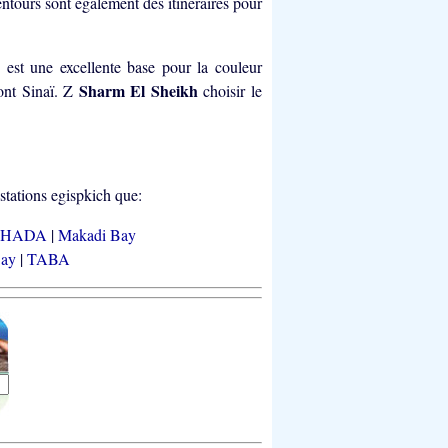
entours sont également des itinéraires pour
e est une excellente base pour la couleur
Sharm El Sheikh
ont Sinaï. Z
choisir le
stations egispkich que:
GHADA
|
Makadi Bay
Bay
|
TABA