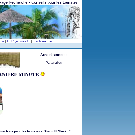
yage Recherche • Conseils pour les touristes
v
|
e
|
tr
|
Royaume-Uni
|
Identifiant
|
vi
Advertisements
Partenaires:
DERNIERE MINUTE
ttractions pour les touristes à Sharm El Sheikh
"