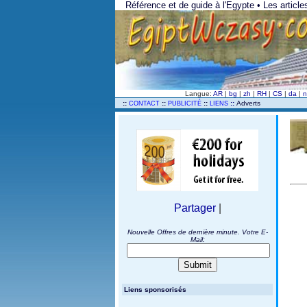
Référence et de guide à l'Egypte • Les artic
Langue:
AR
|
bg
|
zh
|
RH
|
CS
|
da
|
n
..
::
::
::
::
Adverts
CONTACT
PUBLICITÉ
LIENS
Partager
|
Nouvelle Offres de dernière minute. Votre E-
Mail:
Liens sponsorisés