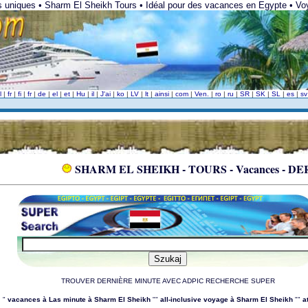
les uniques • Sharm El Sheikh Tours • Idéal pour des vacances en Egypte • Vo
l
|
fr
|
fi
|
fr
|
de
|
el
|
et
|
Hu
|
il
|
J'ai
|
ko
|
LV
|
lt
|
ainsi
|
com
|
Ven.
|
ro
|
ru
|
SR
|
SK
|
SL
|
es
|
s
SHARM EL SHEIKH - TOURS - Vacances - 
TROUVER DERNIÈRE MINUTE AVEC ADPIC RECHERCHE SUPER
"
vacances à Las minute à Sharm El Sheikh
""
all-inclusive voyage à Sharm El Sheikh
""
a