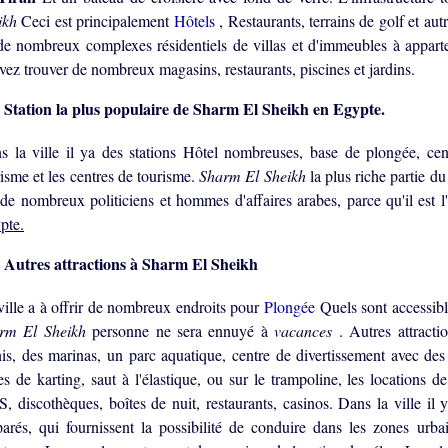
ikh
Ceci est principalement
Hôtels
, Restaurants, terrains de golf et autr
de nombreux complexes résidentiels de villas et d'immeubles à appar
vez trouver de nombreux magasins, restaurants, piscines et jardins.
Station la plus populaire de Sharm El Sheikh en Egypte.
s la ville il ya des stations Hôtel nombreuses, base de plongée, centre
isme et les centres de tourisme.
Sharm El Sheikh
la plus riche partie du
 de nombreux politiciens et hommes d'affaires arabes, parce qu'il est 
pte.
Autres attractions à Sharm El Sheikh
ville a à offrir de nombreux endroits pour
Plongée
Quels sont accessibl
rm El Sheikh
personne ne sera ennuyé à
vacances
. Autres attracti
nis, des marinas, un parc aquatique, centre de divertissement avec des 
es de karting, saut à l'élastique, ou sur le trampoline, les locations 
, discothèques, boîtes de nuit, restaurants, casinos. Dans la ville il 
parés, qui fournissent la possibilité de conduire dans les zones urba