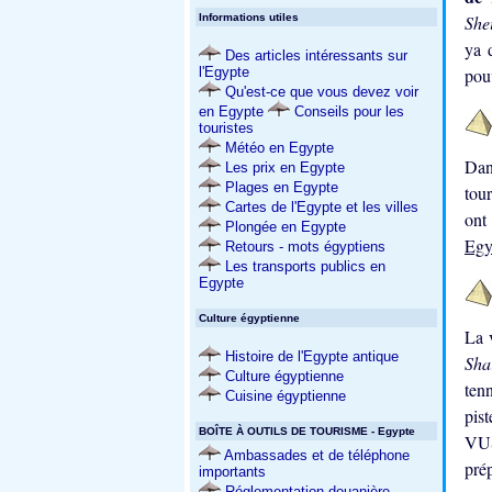
Informations utiles
She
ya 
Des articles intéressants sur
l'Egypte
pou
Qu'est-ce que vous devez voir
en Egypte
Conseils pour les
touristes
Météo en Egypte
Dan
Les prix en Egypte
Plages en Egypte
tour
Cartes de l'Egypte et les villes
ont
Plongée en Egypte
Egy
Retours - mots égyptiens
Les transports publics en
Egypte
Culture égyptienne
La 
Histoire de l'Egypte antique
Sha
Culture égyptienne
ten
Cuisine égyptienne
pist
BOÎTE À OUTILS DE TOURISME - Egypte
VUS
Ambassades et de téléphone
pré
importants
Réglementation douanière