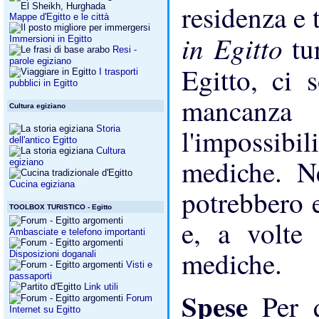
residenza e t
Mappe d'Egitto e le città
in Egitto
tu
Immersioni in Egitto
Resi -
parole egiziano
Egitto, ci
I trasporti
pubblici in Egitto
mancanza
Cultura egiziano
l'impossibili
Storia
dell'antico Egitto
Cultura
mediche. Ne
egiziano
Cucina egiziana
potrebbero e
TOOLBOX TURISTICO - Egitto
e, a volte 
Ambasciate e telefono importanti
mediche.
Disposizioni doganali
Visti e
passaporti
Link utili
Spese
Per 
Forum
Internet su Egitto