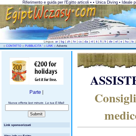
Riferimento e guida per l'Egitto articoli • • Unica Diving • Ideale 
Lingua:
ar
|
bg
|
zh
|
hr
|
cs
|
da
|
nl
|
it
|
fi
|
fr
|
de
|
el
|
e
|
hu
|
lo
..
::
::
::
::
Adverts
CONTATTO
PUBBLICITA '
LINK
ASSIST
Consigli
Parte
|
Nuova offerta last minute. La tua E-Mail:
medico
Link sponsorizzati
Altre info su Egitto