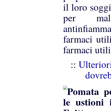
il loro sogg
per mala
antinfiamma
farmaci util
farmaci utili
::
Ulterior
dovreb