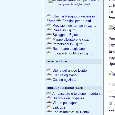
Vacanze
di b
per giovani - i migliori posti
c'è
Che hai bisogno di vedere in
Imm
Egitto
Consigli per i turisti
Previsioni del tempo in Egitto
Prezzi in Egitto
Spiagge in Egitto
Ent
Mappe d'Egitto e le città
cam
Immersioni in Egitto
Resi - parole egiziano
In e
I trasporti pubblici in Egitto
acqu
Cultura egiziano
ripo
Storia dell'antico Egitto
Cultura egiziano
Cucina egiziana
Tut
TOOLBOX TURISTICO - Egitto
com
Ambasciate e telefono importanti
ter
Disposizioni doganali
El S
Visti e passaporti
Link utili
que
Forum Internet su Egitto