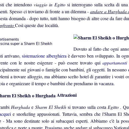
isti che intendono
viaggio in Egitto
si interrogano sulla scelta di una
raenti. Spesso ci troviamo di fronte a un dilemma -
andare a Hurghada 
uesta domanda - dopo tutto, tutti hanno bisogno di altre cose da fare d
nfronto
Così queste due località.
ertisements
Dovuto al fatto che ogni ann
sti arrivano,
sistemazione alberghiera
è davvero ben sviluppato. In ognun
rente con le nostre esigenze - può essere trovato qui
appartamenti
ncipalmente sui giovani o famiglie con bambini, gli oggetti. In nessuno
lemi a trovare alloggio, ma abbiamo scelto hotel di garantire i vostri os
noia e organizzare il tempo e bambini che prendiamo in vacanza.
Attrazioni
rambi
Hurghada
e
Sharm El Sheikh
si trovano sulla costa
Egitto
. Qu
acquei
e snorkeling appassionati. Tuttavia, sembra che l'Sharm El She
se
- Ma sono destinate solo ai subacquei esperti. Abbiamo c'è la possi
astrofica e porte a monte. Possiamo anche andare al subacqueo National 