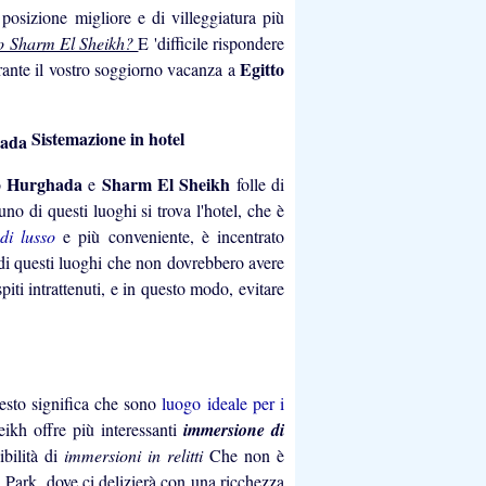
 posizione migliore e di villeggiatura più
o Sharm El Sheikh?
E 'difficile rispondere
Egitto
urante il vostro soggiorno vacanza a
Sistemazione in hotel
Hurghada
Sharm El Sheikh
o
e
folle di
o di questi luoghi si trova l'hotel, che è
 di lusso
e più conveniente, è incentrato
 di questi luoghi che non dovrebbero avere
piti intrattenuti, e in questo modo, evitare
esto significa che sono
luogo ideale per i
ikh offre più interessanti
immersione di
bilità di
immersioni in relitti
Che non è
Park, dove ci delizierà con una ricchezza