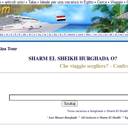
o • articoli unici • Taba • Ideale per una vacanza in Egitto • Cerca • Viaggio • Co
da
|
nl
|
it
|
fi
|
fr
|
de
|
el
|
e
|
hu
|
lo
|
Io
|
ko
|
lv
|
lt
|
bene
|
com
|
Ven.
|
ro
|
ru
|
sr
|
sk
|
sl
|
es
|
s
SHARM EL SHEIKH HURGHADA O?
Che viaggio scegliere? - Confr
Trova vacanza a Hurghada o Sharm El Sheik
"
Last Minute Hurghada
""
All inclusive a Sharm El Sheikh
""
Eg