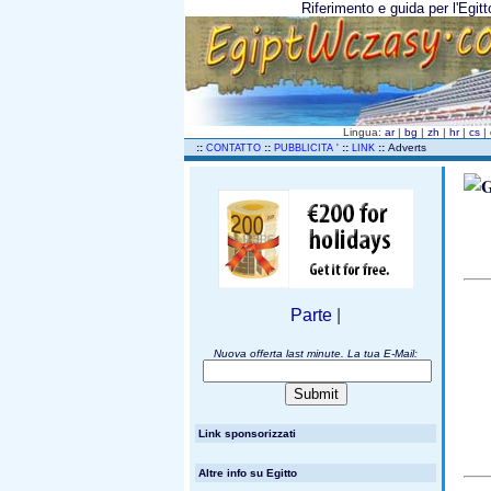
Riferimento e guida per l'Egitt
Lingua:
ar
|
bg
|
zh
|
hr
|
cs
|
..
::
::
::
::
Adverts
CONTATTO
PUBBLICITA '
LINK
Parte
|
Nuova offerta last minute. La tua E-Mail:
Link sponsorizzati
Altre info su Egitto