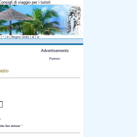
nsigli di viaggio per i turisti
v
|
°
|
tr
|
Regno Unito
|
id
|
vi
Advertisements
Partner:
onto
h
itto last minute
"