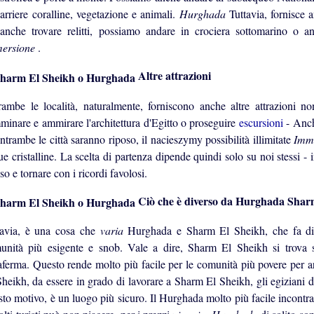
arriere coralline, vegetazione e animali.
Hurghada
Tuttavia, fornisce 
 anche trovare relitti, possiamo andare in crociera sottomarino o 
ersione
.
Altre attrazioni
rambe le località, naturalmente, forniscono anche altre attrazioni n
minare e ammirare l'architettura d'Egitto o proseguire
escursioni
- Anc
ntrambe le città saranno riposo, il nacieszymy possibilità illimitate
Imm
e cristalline. La scelta di partenza dipende quindi solo su noi stessi -
so e tornare con i ricordi favolosi.
Ciò che è diverso da Hurghada Shar
tavia, è una cosa che
varia
Hurghada e Sharm El Sheikh, che fa di
unità più esigente e snob. Vale a dire, Sharm El Sheikh si trova s
raferma. Questo rende molto più facile per le comunità più povere per 
heikh, da essere in grado di lavorare a Sharm El Sheikh, gli egiziani d
sto motivo, è un luogo più sicuro. Il Hurghada molto più facile incont