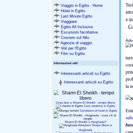
Tur
Viaggio in Egitto - Home
Hotel in Egitto
att
Last Minute Egitto
a q
Viaggiare
.
Co
Egitto All Inclusive
Escursioni facoltative
Crociere sul Nilo
Adv
Agenzie di viaggio
Voli per l'Egitto
Film su Egitto
turi
coe
Informazioni utili
pri
Interessanti articoli su Egitto
prob
Interessanti articoli su Egitto
la 
Cosa fare a Sharm El Sheikh - tempo libero
Cure mediche in Egitto
Ent
Condizioni di hotel in Egitto
sub
Sharm El Sheikh o Hurghada?
ba
Tempo libero a
Hurghada
cat