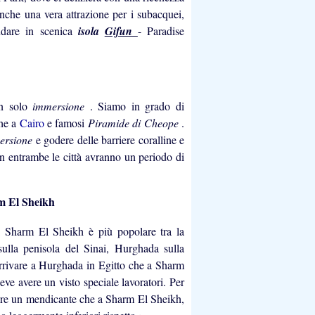
anche una vera attrazione per i subacquei,
andare in scenica
isola
Gifun
- Paradise
on solo
immersione
. Siamo in grado di
he a
Cairo
e famosi
Piramide di Cheope
.
ersione
e godere delle barriere coralline e
 in entrambe le città avranno un periodo di
m El Sheikh
 Sharm El Sheikh è più popolare tra la
ulla penisola del Sinai, Hurghada sulla
arrivare a Hurghada in Egitto che a Sharm
eve avere un visto speciale lavoratori. Per
rare un mendicante che a Sharm El Sheikh,