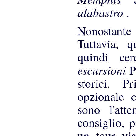
alabastro
.
Nonostante 
Tuttavia, 
quindi ce
escursioni
P
storici. 
opzionale c
sono l'att
consiglio, 
un tour via