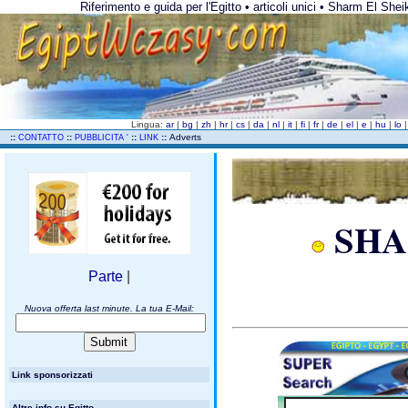
Riferimento e guida per l'Egitto • articoli unici • Sharm El Shei
Lingua:
ar
|
bg
|
zh
|
hr
|
cs
|
da
|
nl
|
it
|
fi
|
fr
|
de
|
el
|
e
|
hu
|
lo
..
::
::
::
::
Adverts
CONTATTO
PUBBLICITA '
LINK
SHA
Parte
|
Nuova offerta last minute. La tua E-Mail:
Link sponsorizzati
Altre info su Egitto