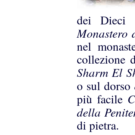
dei Dieci 
Monastero 
nel monast
collezione 
Sharm El S
o sul dorso
C
più facile
della Penit
di pietra.