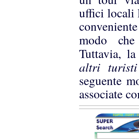
uffici local
conveniente
modo ch
Tuttavia, l
altri turis
seguente mo
associate co