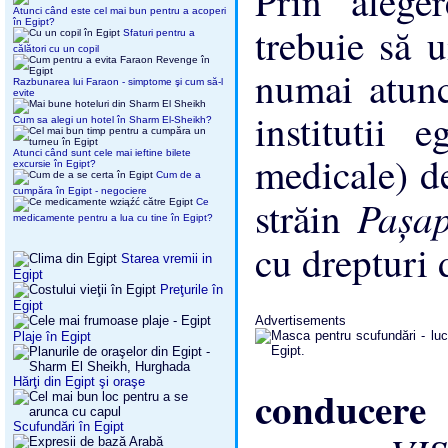
Prin aleg
Atunci când este cel mai bun pentru a acoperi
în Egipt?
trebuie să 
Sfaturi pentru a
călători cu un copil
numai atunc
Razbunarea lui Faraon - simptome şi cum să-l
evite
institutii e
Cum sa alegi un hotel în Sharm El-Sheikh?
Atunci când sunt cele mai ieftine bilete
medicale) de
excursie în Egipt?
Cum de a
cumpăra în Egipt - negociere
Paşa
străin
Ce
medicamente pentru a lua cu tine în Egipt?
cu drepturi
Starea vremii in
Egipt
Preţurile în
Egipt
Advertisements
Plaje în Egipt
Hărţi din Egipt şi oraşe
conducer
Scufundări în Egipt