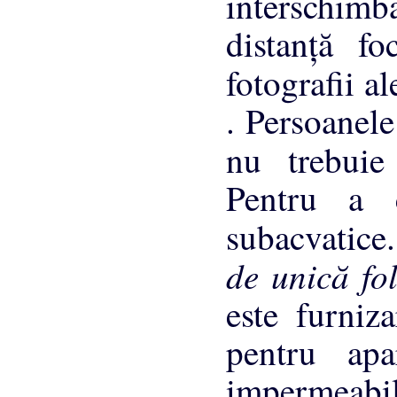
interschimb
distanţă fo
fotografii a
. Persoanele
nu trebui
Pentru a c
subacvatice.
de unică fo
este furniz
pentru apa
impermeabil