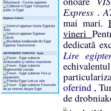
VI
onoare
Returnează - Cuvinte egiptean
Transportul
Express
A
.
public în Egipt
mai mari.
Egiptean Cultură
Istoria Egiptului
vineri
Pent
Antic
Egiptean
Cultură
dedicată ex
Egiptean Gastronomie
Lire egipt
INSTRUMENTE TURISTICE - Egipt
echivalent
Ambasadele şi telefon importante
Reglementări vamale
particular
Vize şi
paşapoarte
Link-uri utile
oferind
, Tu
Forumurile
de pe internet despre Egipt
de drobniak