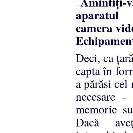
Echipament
Deci, ca ţar
capta în fo
a părăsi cel
necesare - 
memorie sup
Dacă av