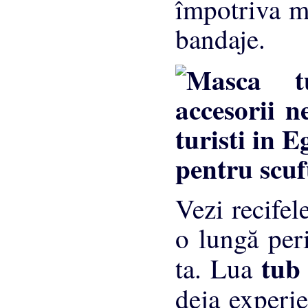
împotriva mu
bandaje.
pentru scu
Vezi recifel
o lungă per
tu
ta. Lua
deja experi