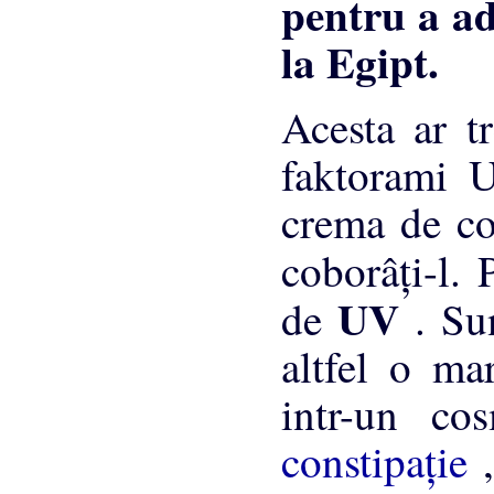
Acesta ar 
faktorami U
crema de co
coborâţi-l.
UV
de
. Su
altfel o ma
intr-un c
constipaţie