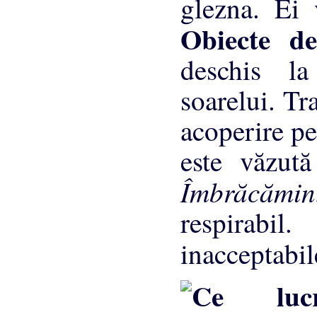
glezna. Ei 
Obiecte d
deschis la
soarelui. Tr
acoperire pe
este văzut
Îmbrăcămi
respirabi
inacceptabi