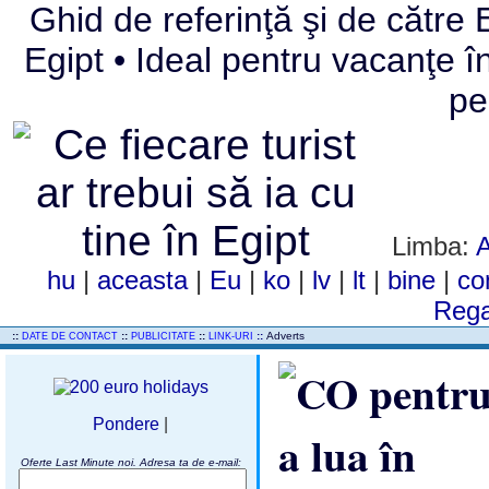
Ghid de referinţă şi de către Eg
Egipt • Ideal pentru vacanţe în
pe
Limba:
hu
|
aceasta
|
Eu
|
ko
|
lv
|
lt
|
bine
|
c
Rega
..
::
::
::
::
Adverts
DATE DE CONTACT
PUBLICITATE
LINK-URI
Pondere
|
Oferte Last Minute noi. Adresa ta de e-mail: