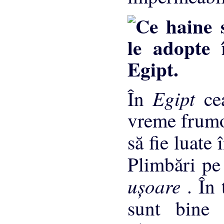
Egipt
În
ce
vreme frumoa
să fie luate
Plimbări pe
uşoare
. În
sunt bine