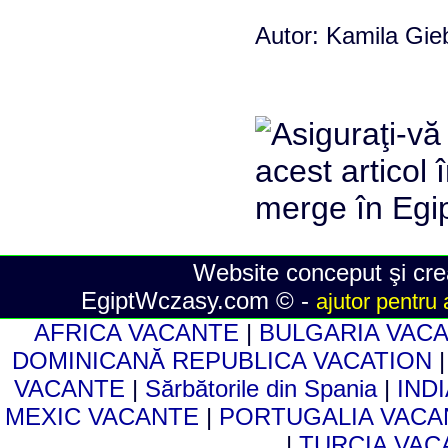
Autor: Kamila Gieb
Website conceput şi crea
EgiptWczasy.com © -
ajutor pentru 
AFRICA VACANTE
|
BULGARIA VAC
DOMINICANĂ REPUBLICA VACATION
VACANTE
|
Sărbătorile din Spania
|
IND
MEXIC VACANTE
|
PORTUGALIA VAC
|
TURCIA VA