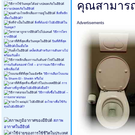
คุณสามาร
ความปลอดภัยในอียิปต์
สิ่งที่หลีก
เลี่ยงในอียิปต์?
Advertisements
สิ่งที่ต้องนำไปยังอียิปต์ใน
วันหยุด?
วิธีการโทร
จากอียิปต์
บินที่ดีที่สุด
ในอียิปต์เป็นเมื่อใด
เคล็ดลับสำหรับการเดินทางไป
พร้อมกับเด็ก
การแก้แค้นของฟาโรห์ -- อาการและวิธีการที่จะ
หลีกเลี่ยงได้
วิธีการเลือกโรงแรม
ใน Sharm El - Sheikh หรือไม่
การ
เดินทางที่ถูกที่สุดไปยังอียิปต์เมื่อมี?
วิธีการสั่งซื้อในอียิปต์ --
การเจรจาต่อรอง
อะไรยาเพื่อใช้กับ
คุณไปยังอียิปต์?
สภาพ
อากาศในอียิปต์