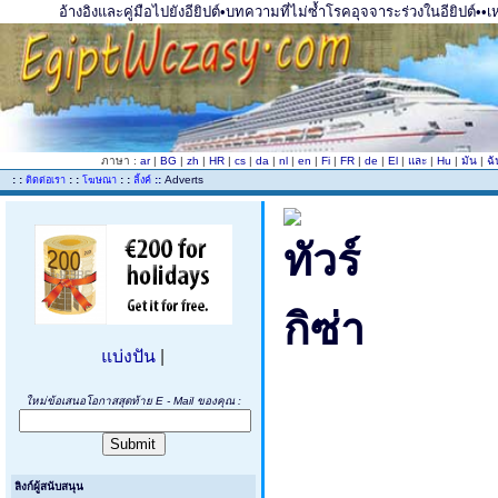
อ้างอิงและคู่มือไปยังอียิปต์•บทความที่ไม่ซ้ำโรคอุจจาระร่วงในอียิปต์•
ภาษา :
ar
|
BG
|
zh
|
HR
|
cs
|
da
|
nl
|
en
|
Fi
|
FR
|
de
|
El
|
และ
|
Hu
|
มัน
|
ฉ
..
: :
: :
: :
::
Adverts
ติดต่อเรา
โฆษณา
ลิ้งค์
แบ่งปัน
|
ใหม่ข้อเสนอโอกาสสุดท้าย E - Mail ของคุณ :
ลิงก์ผู้สนับสนุน