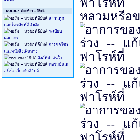
หลวมหรือขอ
TOOLBOX ท่องเที่ยว -- อียิปต์
สถานทูต
และโทรศัพท์ที่สำคัญ
ระเบียบ
ศุลกากร
การขอวีซ่า
และหนังสือเดินทาง
ลิงค์ที่น่าสนใจ
ฟอรั่มอินเท
อร์เน็ตเกี่ยวกับอียิปต์