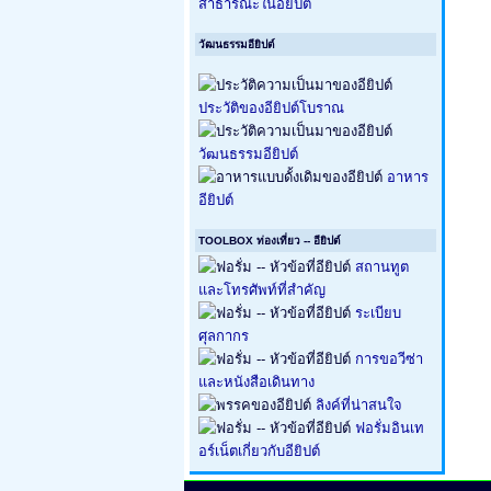
สาธารณะในอียิปต์
วัฒนธรรมอียิปต์
ประวัติของอียิปต์โบราณ
วัฒนธรรมอียิปต์
อาหาร
อียิปต์
TOOLBOX ท่องเที่ยว -- อียิปต์
สถานทูต
และโทรศัพท์ที่สำคัญ
ระเบียบ
ศุลกากร
การขอวีซ่า
และหนังสือเดินทาง
ลิงค์ที่น่าสนใจ
ฟอรั่มอินเท
อร์เน็ตเกี่ยวกับอียิปต์