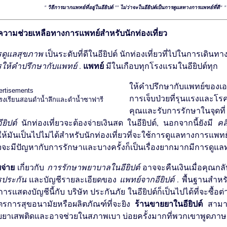
"
วิธีการมากแพทย์ที่อยู่ในอียิปต์
""
ไม่ว่าจะในอียิปต์เป็นการดูแลทางการแพทย์ที่ดี"
ความช่วยเหลือทางการแพทย์สำหรับนักท่องเที่ยว
รดูแลสุขภาพ
เป็นระดับที่ดีในอียิปต์ นักท่องเที่ยวที่ไ​​ปในการเด
แพทย์
ให้คำปรึกษากับแพทย์
.
มีในเกือบทุกโรงแรมในอียิปต์ทุก
ให้คำปรึกษากับแพทย์ของเอก
ertisements
การเจ็บป่วยที่รุนแรงและโร
คุณและรับการรักษาในจุดท
ียิปต์
นักท่องเที่ยวจะต้องจ่ายเงินสด ในอียิปต์, นอกจากนี้ยังมี
คล
ห้มันเป็นไปไม่ได้สำหรับนักท่องเที่ยวที่จะใช้การดูแลทางการแพท
จะมีปัญหากับการรักษาและบางครั้งก็เป็นเรื่องยากมากมีการดูแ
ยจ่าย
เกี่ยวกับ
การรักษาพยาบาลในอียิปต์
อาจจะคืนเงินเมื่อคุณกลั
รประกัน
และบัญชีรายละเอียดของ
แพทย์จากอียิปต์
. พื้นฐานสำหร
การแสดงบัญชีนี้กับ บริษัท ประกันภัย ในอียิปต์ก็เป็นไปได้ที่จะซื้อต
ร้านขายยาในอียิปต์
รการสุขอนามัยหรือผลิตภัณฑ์ที่จะยิง
สามาร
ยาเสพติดและอาจช่วยในสภาพเบา บ่อยครั้งมากที่พวกเขาพูดภาษาอ