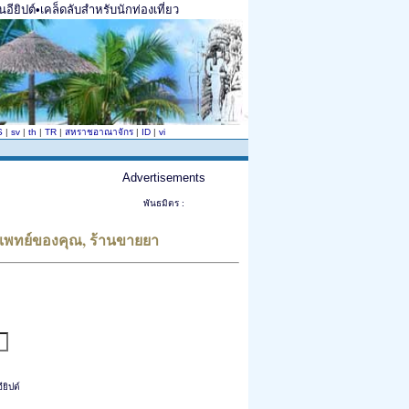
อียิปต์•เคล็ดลับสำหรับนักท่องเที่ยว
S
|
sv
|
th
|
TR
|
สหราชอาณาจักร
|
ID
|
vi
Advertisements
พันธมิตร :
แพทย์ของคุณ, ร้านขายยา
ยิปต์