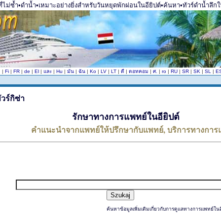
ี่ไม่ซ้ำ•ดำน้ำ•เหมาะอย่างยิ่งสำหรับวันหยุดพักผ่อนในอียิปต์•ค้นหา•ทัวร์ดำน้ำลึกใน
n
|
Fi
|
FR
|
de
|
El
|
และ
|
Hu
|
มัน
|
ฉัน
|
Ko
|
LV
|
LT
|
ดี
|
ดอทคอม
|
ศ.
|
ro
|
RU
|
SR
|
SK
|
SL
|
E
รักษาทางการแพทย์ในอียิปต์
คำแนะนำจากแพทย์ให้ปรึกษากับแพทย์, บริการทางการ
ค้นหาข้อมูลเพิ่มเติมเกี่ยวกับการดูแลทางการแพทย์ในอี