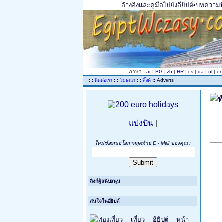
อ้างอิงและคู่มือไปยังอียิปต์•บทความท
ภาษา :
ar
|
BG
|
zh
|
HR
|
cs
|
da
|
nl
|
e
..
: :
: :
: :
::
Adverts
ติดต่อเรา
โฆษณา
ลิ้งค์
แบ่งปัน
|
ใหม่ข้อเสนอโอกาสสุดท้าย E - Mail ของคุณ :
ลิงก์ผู้สนับสนุน
สนใจในอียิปต์