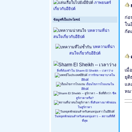
ภาพยนตร์
ย
เกี่ยวกับอียิปต์
ก่
ข้อมูลที่เป็นประโยชน์
ในอ
กัด
บทความที่น่า
สนใจเกี่ยวกับอียิปต์
บทความที่น่า
สนใจเกี่ยวกับอียิปต์
ค
เมื
สิ่งที่ต้องทำใน Sharm El Sheikh -- เวลาว่าง
การรักษาพยาบาลใน
ยุต
อียิปต์
และ
เงื่อนไขการโรงแรมใน
อียิปต์
หม
ชีค
ฮูร์กาดาหรือ?
ที่เดินทางมาพักผ่อน
ในฮูร์กาดา
วันหยุดพักผ่อนสำหรับคนหนุ่มสาว -- สถานที่ที่ดี
ที่สุด