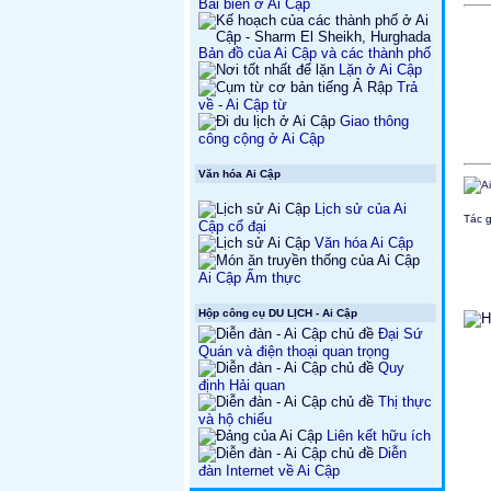
Bãi biển ở Ai Cập
Bản đồ của Ai Cập và các thành phố
Lặn ở Ai Cập
Trả
về - Ai Cập từ
Giao thông
công cộng ở Ai Cập
Văn hóa Ai Cập
Lịch sử của Ai
Tác g
Cập cổ đại
Văn hóa Ai Cập
Ai Cập Ẩm thực
Hộp công cụ DU LỊCH - Ai Cập
Đại Sứ
Quán và điện thoại quan trọng
Quy
định Hải quan
Thị thực
và hộ chiếu
Liên kết hữu ích
Diễn
đàn Internet về Ai Cập