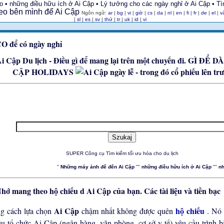
 • những điều hữu ích ở Ai Cập • Lý tưởng cho các ngày nghỉ ở Ai Cập • Tìm
Ngôn ngữ:
ar
|
bg
|
vi
|
giờ
|
cs
|
da
|
nl
|
en
|
fi
|
fr
|
de
|
el
|
v
|
sl
|
es
|
sv
|
thứ
|
tr
|
uk
|
id
|
vi
GÌ ĐỂ D
CẬP HOLIDAYS
SUPER Công cụ Tìm kiếm tối ưu hóa cho du lịch
"
Những máy ảnh để đến Ai Cập
""
những điều hữu ích ở Ai Cập
""
nh
Các tài liệu và tiền bạc
Ai Cập
hộ chiếu
g cách lựa chọn
chậm nhất không được quên
. Nó 
ều tổ chức Ai Cập (ngân hàng, văn phòng, cơ sở y tế) yêu cầu trình 