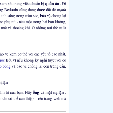
quần áo
 xem xét trong việc chuẩn bị
. Đi
làng Bedouin cũng đang được đặt để
mạnh
à ánh sáng trong màu sắc, bảo vệ chống lại
ho phụ nữ - nếu một trong hai bạn không,
mát và thoáng khí. Ở những nơi thờ tự là
o vệ kem cơ thể với các yếu tố cao nhất,
học
Bởi vì nếu không kỳ nghỉ tuyệt vời có
ho bỏng
và bảo vệ chống lại côn trùng cắn,
ị lặn
ống
mặt nạ lặn
tâm trí của bạn. Hãy
và
.
m chỉ có thể can thiệp. Trên trang web mà