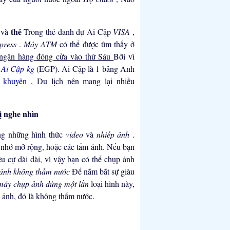
e
thẻ
và
Trong thẻ danh dự Ai Cập
VISA
,
press
.
Máy ATM
có thể được tìm thấy ở
ngân hàng đóng cửa vào thứ Sáu
Bởi vì
ả
Ai Cập kg
(EGP). Ai Cập là 1 bảng Anh
i khuyên
, Du lịch nên mang lại nhiều
ị nghe nhìn
ong những hình thức
video
và
nhiếp ảnh
.
thẻ nhớ mở rộng, hoặc các tấm ảnh. Nếu bạn
u cự dài dài, vì vậy bạn có thể chụp ảnh
ảnh không thấm nước
Để nắm bắt sự giàu
máy chụp ảnh dùng một lần
loại hình này,
y ảnh, đó là không thấm nước.