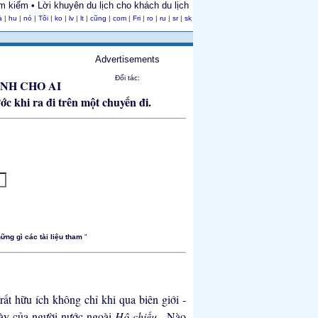
 kiếm • Lời khuyên du lịch cho khách du lịch
à
|
hu
|
nó
|
Tôi
|
ko
|
lv
|
lt
|
cũng
|
com
|
Fri
|
ro
|
ru
|
sr
|
sk
Advertisements
Đối tác:
ÀNH CHO AI
ững gì các tài liệu tham
"
rất hữu ích không chỉ khi qua biên giới -
bày của người nước ngoài
Hộ chiếu
, Nào