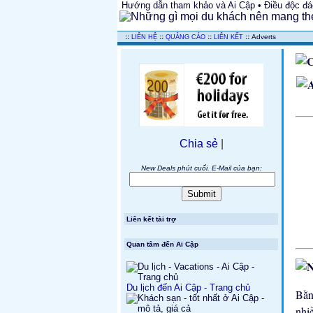
Hướng dẫn tham khảo và Ai Cập • Điều độc đáo
..
::
::
::
::
Adverts
LIÊN HỆ
QUẢNG CÁO
LIÊN KẾT
Chia sẻ
|
New Deals phút cuối. E-Mail của bạn:
Liên kết tài trợ
Quan tâm đến Ai Cập
Du lịch đến Ai Cập - Trang chủ
Bằn
nhi