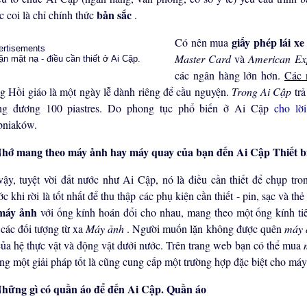
bản sắc
c coi là chỉ chính thức
.
giấy phép lái x
Có nên mua
ertisements
Master Card
và
American Ex
các ngân hàng lớn hơn.
Các 
ng Hồi giáo là một ngày lễ dành riêng để cầu nguyện.
Trong Ai Cập
tr
ng đương 100 piastres. Do phong tục phổ biến ở Ai Cập
cho lờ
bniaków.
Thiết b
vậy, tuyệt vời đất nước như Ai Cập, nó là điều cần thiết để chụp tr
ớc khi rời là tốt nhất để thu thập các phụ kiện cần thiết - pin, sạc và 
máy ảnh
với ống kính hoán đổi cho nhau, mang theo một ống kính tiê
 các đối tượng từ xa
Máy ảnh
. Người muốn lặn không được quên
máy 
của hệ thực vật và động vật dưới nước. Trên trang web bạn có thể mua
ng một giải pháp tốt là cũng cung cấp một trường hợp đặc biệt cho má
Quần áo