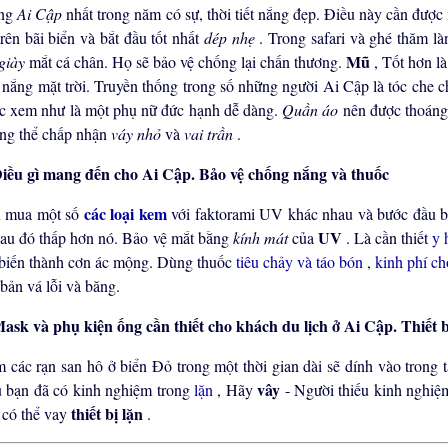
ong
Ai Cập
nhất trong năm có sự, thời tiết nắng đẹp. Điều này cần được
trên bãi biển và bắt đầu tốt nhất
dép nhẹ
. Trong safari và ghé thăm 
Mũ
giày
mắt cá chân. Họ sẽ bảo vệ chống lại chấn thương.
, Tốt hơn l
 nắng mặt trời. Truyền thống trong số những người Ai Cập là tóc che c
c xem như là một phụ nữ đức hạnh dễ dàng.
Quần áo
nên được thoáng 
ng thể chấp nhận
váy nhỏ
và
vai trần
.
Bảo vệ chống nắng và thuốc
các loại kem
 mua một số
với faktorami UV khác nhau và bước đầu bả
UV
sau đó thấp hơn nó. Bảo vệ mắt bằng
kính mát
của
. Là cần thiết
y 
 biến thành cơn ác mộng. Dùng thuốc
tiêu chảy và táo bón
,
kinh phí c
 bản vá lỗi và băng.
Thiết b
 các rạn san hô ở biển Đỏ trong một thời gian dài sẽ dính vào trong 
vây
 bạn đã có kinh nghiệm trong
lặn
, Hãy
- Người thiếu kinh nghiệ
thiết bị lặn
 có thể vay
.