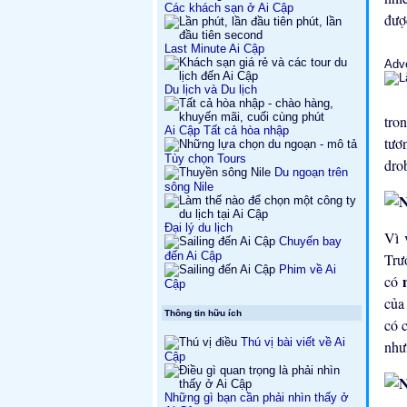
Các khách sạn ở Ai Cập
đượ
Last Minute Ai Cập
Adv
Du lịch và Du lịch
tro
Ai Cập Tất cả hòa nhập
tươ
Tùy chọn Tours
dro
Du ngoạn trên
sông Nile
Đại lý du lịch
Vì 
Chuyến bay
đến Ai Cập
Trư
Phim về Ai
có
Cập
của
Thông tin hữu ích
có 
Thú vị bài viết về Ai
như
Cập
Những gì bạn cần phải nhìn thấy ở