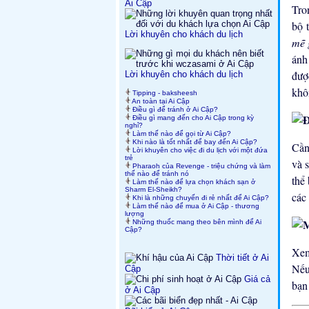
Ai Cập
Tr
bộ 
Lời khuyên cho khách du lịch
mẽ 
ánh
đượ
Lời khuyên cho khách du lịch
khô
Tipping - baksheesh
An toàn tại Ai Cập
Điều gì để tránh ở Ai Cập?
Điều gì mang đến cho Ai Cập trong kỳ
nghỉ?
Làm thế nào để gọi từ Ai Cập?
Khi nào là tốt nhất để bay đến Ai Cập?
Cần
Lời khuyên cho việc đi du lịch với một đứa
trẻ
và 
Pharaoh của Revenge - triệu chứng và làm
thế nào để tránh nó
thể
Làm thế nào để lựa chọn khách sạn ở
Sharm El-Sheikh?
các
Khi là những chuyến đi rẻ nhất để Ai Cập?
Làm thế nào để mua ở Ai Cập - thương
lượng
Những thuốc mang theo bên mình để Ai
Cập?
Xem
Thời tiết ở Ai
Nếu
Cập
Giá cả
bạn
ở Ai Cập