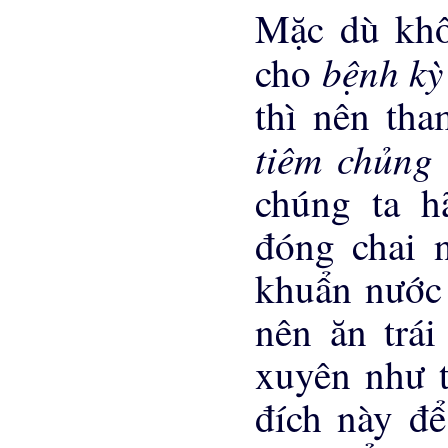
Mặc dù khô
bệnh kỳ
cho
thì nên tha
tiêm chủng
chúng ta h
đóng chai 
khuẩn nước 
nên ăn trái
xuyên như 
đích này để