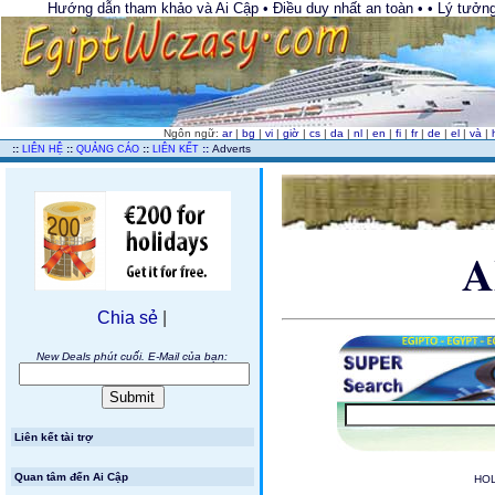
Hướng dẫn tham khảo và Ai Cập • Điều duy nhất an toàn • • Lý tưởng
Ngôn ngữ:
ar
|
bg
|
vi
|
giờ
|
cs
|
da
|
nl
|
en
|
fi
|
fr
|
de
|
el
|
và
|
..
::
::
::
::
Adverts
LIÊN HỆ
QUẢNG CÁO
LIÊN KẾT
A
Chia sẻ
|
New Deals phút cuối. E-Mail của bạn:
Liên kết tài trợ
Quan tâm đến Ai Cập
HOL