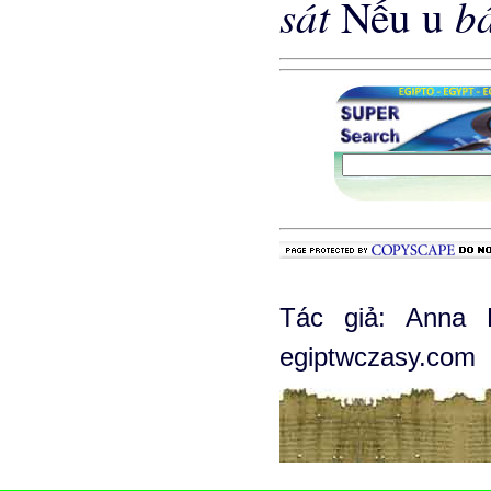
sát
b
Nếu u
Tác giả: Anna 
egiptwczasy.com