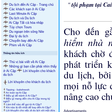
"
tội phạm tại Ca
Du lịch đến Ai Cập - Trang chủ
Các khách sạn ở Ai Cập
Last Minute Ai Cập
Du lịch và Du lịch
Ai Cập Tất cả hòa nhập
Cho đến g
Tùy chọn Tours
Du ngoạn trên sông Nile
Đại lý du lịch
hiểm nhà 
Chuyến bay đến Ai Cập
Phim về Ai Cập
khách chờ 
Thông tin hữu ích
phát triển 
Thú vị bài viết về Ai Cập
Những gì bạn cần phải nhìn thấy
du lịch, bở
ở Ai Cập
Lời khuyên cho khách
du lịch
mọi nỗ lực 
Lời khuyên cho khách du lịch
Tipping - baksheesh
nâng cao ch
An toàn tại Ai Cập
Điều gì để tránh ở Ai Cập?
Điều gì mang đến cho Ai Cập trong kỳ
nghỉ?
Làm thế nào để gọi từ Ai Cập?
Khi nào là tốt nhất để bay đến Ai Cập?
Lời khuyên cho việc đi du lịch với một đứa
Advertisements