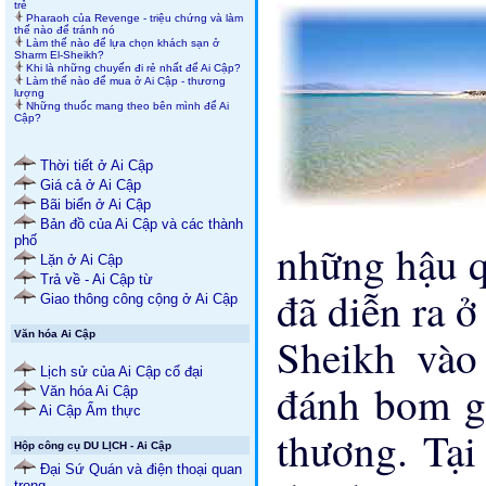
trẻ
Pharaoh của Revenge - triệu chứng và làm
thế nào để tránh nó
Làm thế nào để lựa chọn khách sạn ở
Sharm El-Sheikh?
Khi là những chuyến đi rẻ nhất để Ai Cập?
Làm thế nào để mua ở Ai Cập - thương
lượng
Những thuốc mang theo bên mình để Ai
Cập?
Thời tiết ở Ai Cập
Giá cả ở Ai Cập
Bãi biển ở Ai Cập
Bản đồ của Ai Cập và các thành
phố
những hậu q
Lặn ở Ai Cập
Trả về - Ai Cập từ
đã diễn ra ở
Giao thông công cộng ở Ai Cập
Văn hóa Ai Cập
Sheikh vào
Lịch sử của Ai Cập cổ đại
đánh bom gi
Văn hóa Ai Cập
Ai Cập Ẩm thực
thương. Tại
Hộp công cụ DU LỊCH - Ai Cập
Đại Sứ Quán và điện thoại quan
trọng