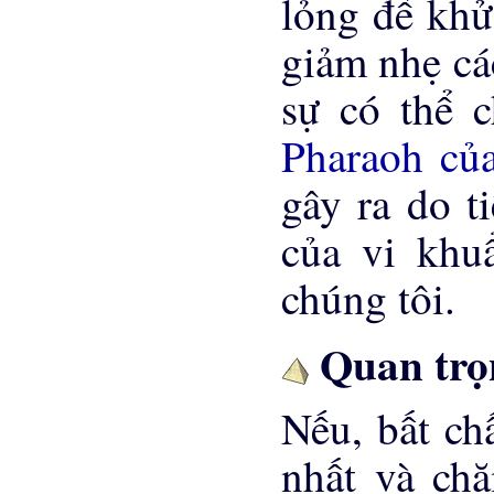
lỏng để khử
giảm nhẹ cá
sự có thể c
Pharaoh của
gây ra do t
của vi khu
chúng tôi.
Quan trọ
Nếu, bất ch
nhất và ch