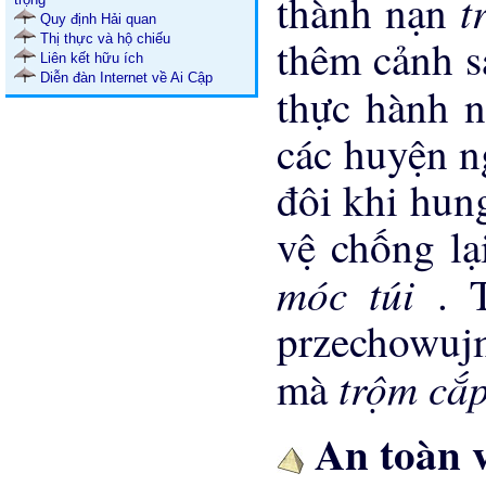
t
thành nạn
Quy định Hải quan
Thị thực và hộ chiếu
thêm cảnh s
Liên kết hữu ích
Diễn đàn Internet về Ai Cập
thực hành 
các huyện n
đôi khi hun
vệ chống lạ
móc túi
. 
przechowujm
trộm cắ
mà
An toàn v