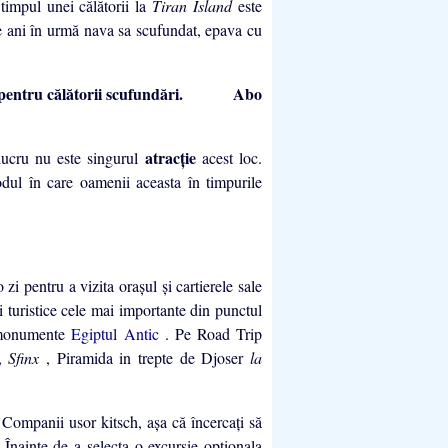
 timpul unei călătorii la
Tiran Island
este
de ani în urmă nava sa scufundat, epava cu
Abo
atracţie
 lucru nu este singurul
acest loc.
odul în care oamenii aceasta în timpurile
o zi pentru a vizita oraşul şi cartierele sale
i turistice cele mai importante din punctul
 monumente
Egiptul Antic
. Pe Road Trip
,
Sfinx
, Piramida in trepte de Djoser
la
 Companii usor kitsch, aşa că încercaţi să
e. Înainte de a selecta o excursie optionala