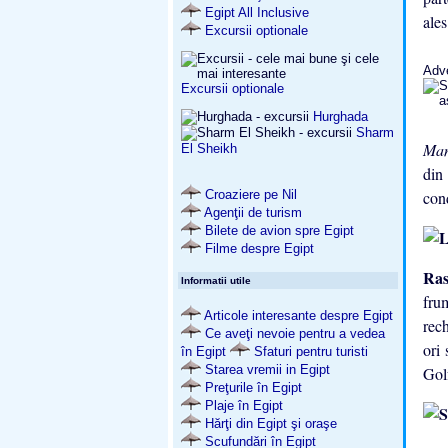
Egipt All Inclusive
ales
Excursii optionale
Adv
Excursii optionale
Hurghada
Sharm
Man
El Sheikh
din
Croaziere pe Nil
con
Agenţii de turism
Bilete de avion spre Egipt
Filme despre Egipt
Ra
Informatii utile
fru
Articole interesante despre Egipt
rec
Ce aveţi nevoie pentru a vedea
ori
în Egipt
Sfaturi pentru turisti
Starea vremii in Egipt
Gol
Preţurile în Egipt
Plaje în Egipt
Hărţi din Egipt şi oraşe
Scufundări în Egipt