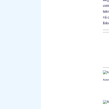
cere
tuto
vă 
fol
Autor