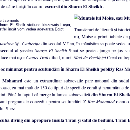
excursii din Sharm El Sheikh
 de către turişti în cadrul
.
ertisements
Transferuri de literară şi istori
m), Moise a primit tablete de 
astirea Sf.. Catherine
din secolul V î.en, în mănăstire se poate vedea 
 secolul al şaselea
Sharm El Sheikh
Sinai se poate ajunge pe jos sa
duce mai uşor
Camel Trail
dificil, numit
Mod de Pocăinţei
Creat cu trep
Ras M
s Mohamed
este un extraordinar subacvatic parc national din sudul
moase, cu mai mult de 150 de tipuri de specii de corali şi nenumărate de
din Sharm El Sheik
hini. Până la faptul că merge la lumea subacvatică
 sunt programate concediu pentru scufundări. Z
Ras Mohamed
ofera o
ful Suez.
Tiran I