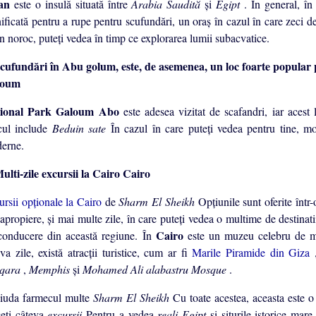
ran
este o insulă situată între
Arabia Saudită
şi
Egipt
. În general, în
nificată pentru a rupe pentru scufundări, un oraş în cazul în care zeci 
n noroc, puteţi vedea în timp ce explorarea lumii subacvatice.
loum
ional Park Galoum Abo
este adesea vizitat de scafandri, iar acest
cul include
Beduin sate
În cazul în care puteţi vedea pentru tine, m
erne.
Cairo
ursii opţionale la Cairo
de
Sharm El Sheikh
Opţiunile sunt oferite într-
apropiere, şi mai multe zile, în care puteţi vedea o multime de destinati
Cairo
conducere din această regiune. În
este un muzeu celebru de
va zile, există atracţii turistice, cum ar fi
Marile Piramide din Giza
qara
,
Memphis
şi
Mohamed Ali alabastru Mosque
.
ciuda farmecul multe
Sharm El Sheikh
Cu toate acestea, aceasta este o
geţi câteva
excursii
Pentru a vedea
reali Egipt
şi siturile istorice mar