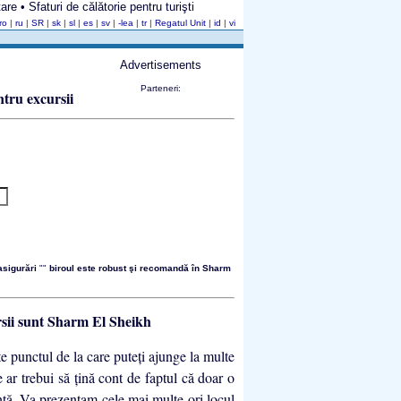
re • Sfaturi de călătorie pentru turişti
ro
|
ru
|
SR
|
sk
|
sl
|
es
|
sv
|
-lea
|
tr
|
Regatul Unit
|
id
|
vi
Advertisements
Parteneri:
asigurări
""
biroul este robust şi recomandă în Sharm
sii sunt Sharm El Sheikh
te punctul de la care puteţi ajunge la multe
 ar trebui să ţină cont de faptul că doar o
 ţintă. Va prezentam cele mai multe ori locul