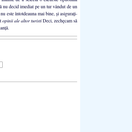
 să nu decid imediat pe un tur vândut de un
n nu este întotdeauna mai bine, şi asiguraţi-
nt
opinii ale altor turisti
Deci, zechęcam să
anţă.