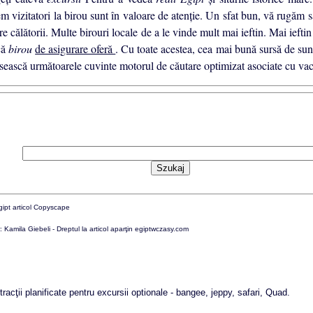
m vizitatori la birou sunt în valoare de atenţie. Un sfat bun, vă rugăm
re călătorii. Multe birouri locale de a le vinde mult mai ieftin. Mai iefti
că
birou
de asigurare oferă
. Cu toate acestea, cea mai bună sursă de su
osească următoarele cuvinte motorul de căutare optimizat asociate cu vac
: Kamila Giebeli - Dreptul la articol aparţin egiptwczasy.com