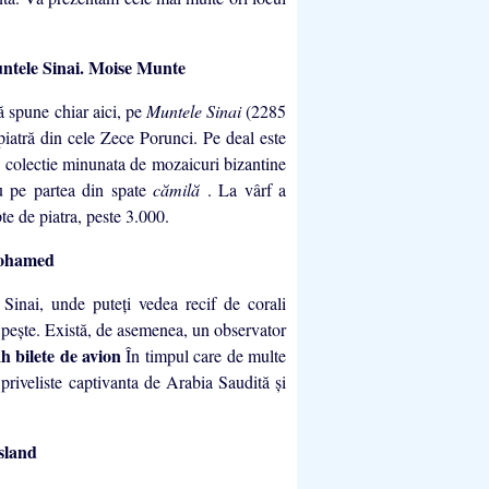
Moise Munte
că spune chiar aici, pe
Muntele Sinai
(2285
piatră din cele Zece Porunci. Pe deal este
o colectie minunata de mozaicuri bizantine
u pe partea din spate
cămilă
. La vârf a
te de piatra, peste 3.000.
ohamed
 Sinai, unde puteţi vedea recif de corali
 peşte. Există, de asemenea, un observator
h bilete de avion
În timpul care de multe
 priveliste captivanta de Arabia Saudită şi
sland