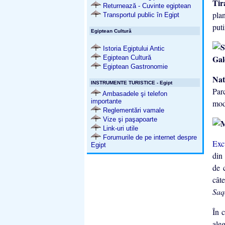
Ti
Returnează - Cuvinte egiptean
pla
Transportul public în Egipt
puti
Egiptean Cultură
Istoria Egiptului Antic
Ga
Egiptean Cultură
Egiptean Gastronomie
Nat
INSTRUMENTE TURISTICE - Egipt
Par
Ambasadele şi telefon
importante
mod
Reglementări vamale
Vize şi paşapoarte
Link-uri utile
Forumurile de pe internet despre
Exc
Egipt
din 
de 
câte
Saq
În 
ale