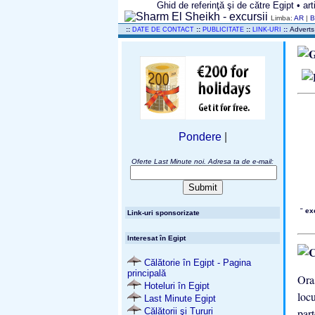
Ghid de referinţă şi de către Egipt • ar
Limba:
AR
|
..
::
::
::
::
Adverts
DATE DE CONTACT
PUBLICITATE
LINK-URI
Pondere
|
Oferte Last Minute noi. Adresa ta de e-mail:
"
ex
Link-uri sponsorizate
Interesat în Egipt
Călătorie în Egipt - Pagina
principală
Ora
Hoteluri în Egipt
locu
Last Minute Egipt
Călătorii şi Tururi
part