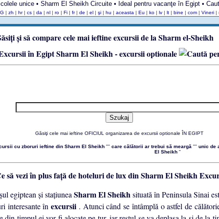
ticolele unice • Sharm El Sheikh Circuite • Ideal pentru vacanţe în Egipt • Cauta
BG
|
zh
|
hr
|
cs
|
da
|
nl
|
ro
|
Fi
|
fr
|
de
|
el
|
şi
|
hu
|
aceasta
|
Eu
|
ko
|
lv
|
lt
|
bine
|
com
|
Vineri
|
Sharm El Sheikh - excursii optionale
Găsiţi cele mai ieftine OFICIUL organizarea de excursii optionale ÎN EGIPT
cursii cu zboruri ieftine din Sharm El Sheikh
""
care călătorii ar trebui să meargă
""
unic de 
El Sheikh
"
Excur
Sharm El Sheikh
şul egiptean şi staţiunea
situată în Peninsula Sinai es
excursii
ri interesante în
. Atunci când se întâmplă o astfel de călătorie
e din timpul ei vor fi alocate pe tur, iar restul se va deplasa la şi de la