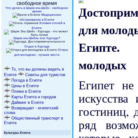
Что делать в Шарм-эль-Шейх - свободное
время
Медицинское
обслуживание в Египте
Условия отелей в
Египте
Шарм-эль-Шейхе или Хургаде?
Отдых в Хургаде
Отпуск
для молодежи - лучшие места
молодых
То, что вы должны видеть в
Египте
Советы для туристов
Египет не
Погода в Египте
Цены в Египте
Пляжи в Египте
искусства
Карты Египта и городов
Дайвинг в Египте
гостиниц, 
Возвращает - египетский
слова
Общественный транспорт в
ряд возмо
Египте
которые х
Культуры Египта