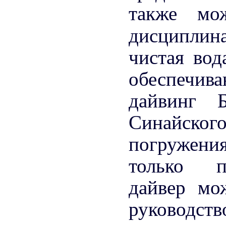
также мо
дисциплин
чистая во
обеспечи
дайвинг 
Синайско
погружени
только п
дайвер мо
руководств