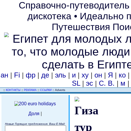
Справочно-путеводитель 
дискотека • Идеально п
Путешествия Поис
ан
|
Fi
|
фр
|
де
|
эль
|
и
|
ху
|
он
|
Я
|
ко
SL
|
эс
|
С. В.
|
м
..
::
::
::
::
Adverts
КОНТАКТЫ
РЕКЛАМА
ССЫЛКИ
Доля
|
Новые Горящие предложения. Ваш E-Mail: