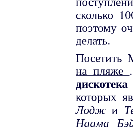
поступле
сколько 1
поэтому оч
делать.
Посетить 
на пляже
дискотек
которых я
Лодж
Т
и
Наама Б