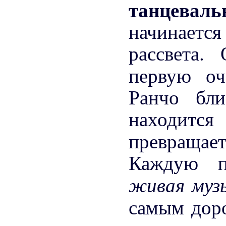
танцева
начинаетс
рассвета.
первую о
Ранчо бли
находитс
превращ
Каждую п
живая му
самым до