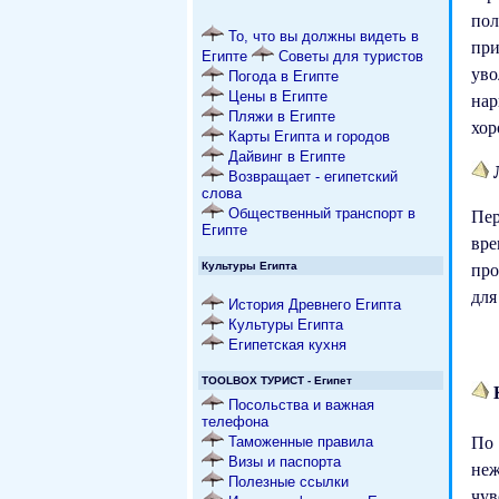
по
То, что вы должны видеть в
при
Египте
Советы для туристов
ув
Погода в Египте
Цены в Египте
нар
Пляжи в Египте
хор
Карты Египта и городов
Дайвинг в Египте
Л
Возвращает - египетский
слова
Пер
Общественный транспорт в
Египте
вре
про
Культуры Египта
для
История Древнего Египта
Культуры Египта
Египетская кухня
TOOLBOX ТУРИСТ - Египет
К
Посольства и важная
телефона
По 
Таможенные правила
Визы и паспорта
неж
Полезные ссылки
чув