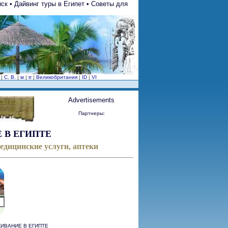
ск • Дайвинг туры в Египет • Советы для
с
|
С. В.
|
м
|
tr
|
Великобритания
|
ID
|
VI
Advertisements
Партнеры:
 В ЕГИПТЕ
едицинские услуги, аптеки
ЖИВАНИЕ В ЕГИПТЕ