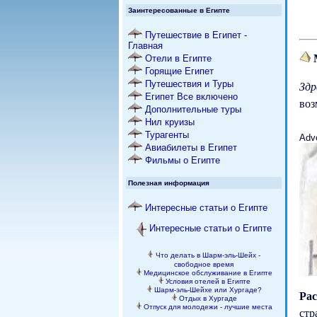
Заинтересованные в Египте
Путешествие в Египет -
Главная
Отели в Египте
Горящие Египет
Путешествия и Туры
Здр
Египет Все включено
воз
Дополнительные туры
Нил круизы
Турагенты
Adv
Авиабилеты в Египет
Фильмы о Египте
Полезная информация
Интересные статьи о Египте
Интересные статьи о Египте
Что делать в Шарм-эль-Шейх -
свободное время
Медицинское обслуживание в Египте
Условия отелей в Египте
Шарм-эль-Шейхе или Хургаде?
Ра
Отдых в Хургаде
Отпуск для молодежи - лучшие места
стр