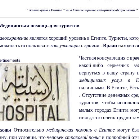
"
сколько врача в Египте
""
ли в Египте хорошее медицинское обслуживание "
Медицинская помощь для туристов
авоохранение
является хороший уровень в Египте. Туристы, кот
Врачи
можность использовать
консультации с врачом
.
находятся
Частная консультация с вра
ertisements
какой-либо серьезных з
вернуться в вашу страну 
медицинских услуг в
наличными. В Египте, Ест
. Отсутствие денежных сре
туристов, чтобы использо
малых городах Египта могу
иногда это очень трудно т
сходы
Относительно
медицинская помощь в Египте
могут бы
ану, при условии, что человек
страховой полис
и подробный отч