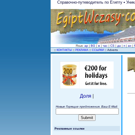
Справочно-путеводитель по Египту • Уник
Язык:
ар
|
BG
|
ж
|
час
|
CS
|
да
|
п
|
ан
|
..
::
::
::
::
Adverts
КОНТАКТЫ
РЕКЛАМА
ССЫЛКИ
Доля
|
Новые Горящие предложения. Ваш E-Mail:
Рекламные ссылки