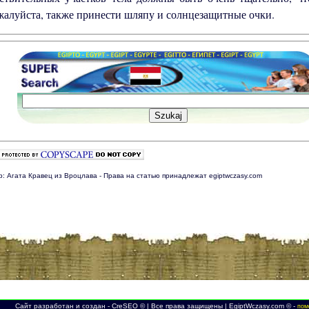
алуйста, также принести шляпу и солнцезащитные очки.
р: Агата Кравец из Вроцлава - Права на статью принадлежат egiptwczasy.com
Сайт разработан и создан - CreSEO © | Все права защищены | EgiptWczasy.com © -
пом