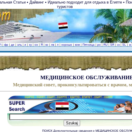
альная Статьи • Дайвинг • Идеально подходит для отдыха в Египте • Пои
туристов
Fi
|
фр
|
де
|
эль
|
и
|
ху
|
он
|
Я
|
ко
|
лв
|
л
|
хорошо
|
ком
|
Пятница
|
ро
|
RU
|
SR
|
ск
|
SL
|
э
МЕДИЦИНСКОЕ ОБСЛУЖИВАНИЕ
Медицинский совет, проконсультироваться с врачом, м
ПОИСК Дополнительные сведения о МЕДИЦИНСКОЕ ОБСЛУ