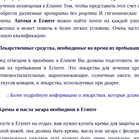
лучения
возмещения в Египте
Том, чтобы представить этот счет
обрести различные
препараты без рецепта
И гигиенические 
Аптеки в Египте
олены.
можно найти почти на каждой улиц
котики и может помочь в более легких условиях. Очень част
ошую квалификацию.
екарственные средства, необходимые во время их пребыван
ед отъездом в
праздники в Египет
Вы должны подготовить лек
мя их пребывания в Египте. Это лекарства для лечения хро
тивовоспалительные, жаропонижающие, солнечные ожоги, лек
 укусов комаров, и лекарства, используемые при диарее.
::
Более подробную информацию о лекарствах, которые долж
ремы и масла загара необходимо в Египте
пути в Египет на отдых, вам нужно купить кремы для защиты ко
ной кожей, она должна быть кремы, масла или загара с фильтр
ствительных участков тела должны быть очень тщательно, ч