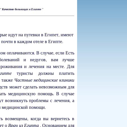
"
Качество больницах в Египте
"
орые идут на путевки в Египет, имеют
 почти в каждом отеле в Египте.
чом оплачиваются. В случае, если Есть
аболеваний и недугов, вам лучше
проживания и лечения на месте. Для
 Египте
туристы должны платить
ь также
Частные медицинские клиники
дств может сделать невозможным для
вать медицинскую помощь. В случае
т возникнуть проблемы с лечения, а
ам медицинской помощи.
ть возмещены, когда вы вернетесь в
ет о
Врач из Египта
. Основанием для